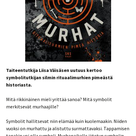
Taiteentutkija Liisa Väisäsen uutuus kertoo
symbolitutkijan silmin rituaalimurhien pimeästä
historiasta.
Mitä rikkinäinen mieli yrittää sanoa? Mitä symbolit
merkitsevät murhaajille?
Symbolit hallitsevat niin elämää kuin kuolemaakin. Niiden
vuoksi on murhattu ja alistuttu surmattavaksi. Tappamisen
tapakin voi olla symboli. Murhapaikalle jätetyn symbolin