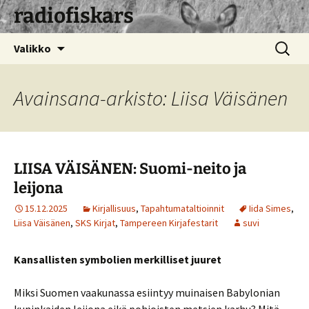
radiofiskars
Siirry
Haku:
Valikko
sisältöön
Avainsana-arkisto: Liisa Väisänen
LIISA VÄISÄNEN: Suomi-neito ja
leijona
15.12.2025
Kirjallisuus
,
Tapahtumataltioinnit
Iida Simes
,
Liisa Väisänen
,
SKS Kirjat
,
Tampereen Kirjafestarit
suvi
Kansallisten symbolien merkilliset juuret
Miksi Suomen vaakunassa esiintyy muinaisen Babylonian