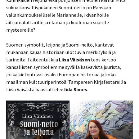
kuninkaiden leijona eikä pohjoisten metsien karhu? Mitä
sukua kansallispukuinen Suomi-neito on Ranskan
vallankumoukselliselle Mariannelle, ikivanhoille
äitijumalattarille ja elämän ja kuoleman suurille
mysteereille?
Suomen symbolit, leijona ja Suomi-neito, kantavat
mukanaan kauas historiaan ulottuvia merkityksiä ja
tarinoita. Taiteentutkija
Liisa Väisäsen
teos kertoo
kansallisten symboliemme syvällä kasvavista juurista,
jotka kietoutuvat osaksi Euroopan historiaa ja koko
maailman kulttuuriperintöä. Tampereen Kirjafestareilla
Liisa Väisästä haastattelee
Iida Simes
.