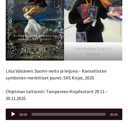
Liisa Väisänen, kuva J. K.
Ihalainen.
Liisa Väisänen: Suomi-neito ja leijona –
Kansallisten
symbolien merkilliset juuret
.
SKS Kirjat, 2025.
Ohjelman taltiointi: Tampereen Kirjafestarit 29.11.–
30.11.2025.
Äänitoistin
00:00
00:00