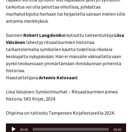
tarkoitus voi olla pelottaa vihollisia, johdattaa
murhatutkijoita harhaan tai heijastella sairaan mielen sille
antamia merkityksiä.
Suomen
Robert Langdoniksi
kutsuttu taiteentutkija
Liisa
Väisänen
lähestyy rituaalisurmien historiaa
tarkastelemalla symbolien kautta todellisia rikoksia
keskiajalta nykypäivään. Hän ei mässäile väkivallalla vaan
pyrkii teoksessaan ymmärtämään ihmiskunnan pimeintä
historiaa.
Haastattelijana
Artemis Kelosaari
.
Liisa Väisänen: Symbolimurhat – Rituaalisurmien pimeä
historia. SKS Kirjat, 2024.
Ohjelma on taltioitu Tampereen Kirjafestareilla 2024.
Äänitoistin
00:00
00:00