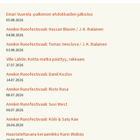
Einari Vuorela -palkinnon ehdokkaiden julkistus
05.08.2026
Annikin Runofestivaali: Has­san Bla­sim / J. K. Ihalainen
04.08.2026
Annikin Runofestivaali: Tomas Venclova / J. K. Ihalainen
03.08.2026
Ville Lähde: Kohta matka päättyy, rakkaani.
17.07.2026
Annikin Runofestivaali: Daniil Kozlov
14.07.2026
Annikin Runofestivaali: Risto Rasa
08.07.2026
Annikin Runofestivaali: Suvi West
06.07.2026
Annikin Runofestivaali: Kölö & Satu Kae
26.06.2026
Haastateltavana keraamikko Karin Widnäs
26.06.2026