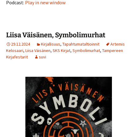
Podcast:
Play in new window
Liisa Väisänen, Symbolimurhat
29.12.2024
Kirjallisuus
,
Tapahtumataltioinnit
Artemis
Kelosaari
,
Liisa Väisänen
,
SKS Kirjat
,
Symbolimurhat
,
Tampereen
Kirjafestarit
suvi