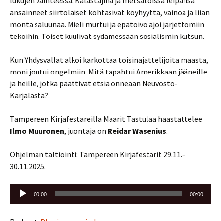
lukujen vaihteessa. Kalastajina ja metsätöissä leipänsä
ansainneet siirtolaiset kohtasivat köyhyyttä, vainoa ja liian
monta saluunaa. Mieli murtui ja epätoivo ajoi järjettömiin
tekoihin. Toiset kuulivat sydämessään sosialismin kutsun.
Kun Yhdysvallat alkoi karkottaa toisinajattelijoita maasta,
moni joutui ongelmiin. Mitä tapahtui Amerikkaan jääneille
ja heille, jotka päättivät etsiä onneaan Neuvosto-
Karjalasta?
Tampereen Kirjafestareilla Maarit Tastulaa haastattelee
Ilmo Muuronen
, juontaja on
Reidar Wasenius
.
Ohjelman taltiointi: Tampereen Kirjafestarit 29.11.–
30.11.2025.
Äänitoistin
00:00
00:00