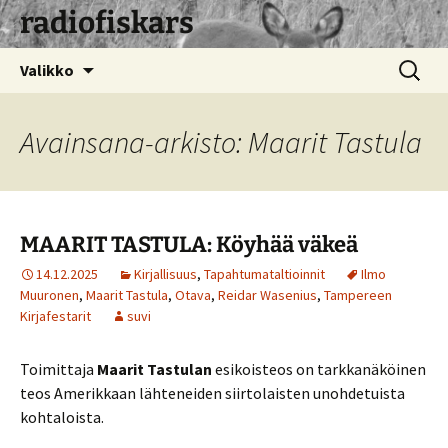
radiofiskars
Siirry
Haku:
Valikko
sisältöön
Avainsana-arkisto: Maarit Tastula
MAARIT TASTULA: Köyhää väkeä
14.12.2025
Kirjallisuus
,
Tapahtumataltioinnit
Ilmo
Muuronen
,
Maarit Tastula
,
Otava
,
Reidar Wasenius
,
Tampereen
Kirjafestarit
suvi
Toimittaja
Maarit Tastulan
esikoisteos on tarkkanäköinen
teos Amerikkaan lähteneiden siirtolaisten unohdetuista
kohtaloista.