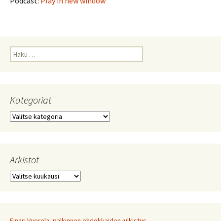
Podcast:
Play in new window
Haku:
Kategoriat
Kategoriat
Arkistot
Arkistot
Einari Vuorela -palkinnon ehdokkaiden julkistus