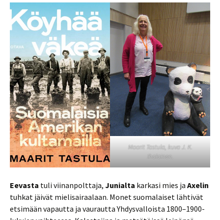
Maarit Tastula, kuva J. K.
Ihalainen.
Eevasta
tuli viinanpolttaja,
Junialta
karkasi mies ja
Axelin
tuhkat jäivät mielisairaalaan. Monet suomalaiset lähtivät
etsimään vapautta ja vaurautta Yhdysvalloista 1800–1900-