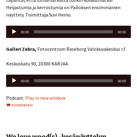
tapahtui, että lomamatkasta tulikin kuvausmatka?
Heijastumia ja kerrostumia on Pailoksen ensimmäinen
näyttely. Toimittaja Suvi Heino.
Äänitoistin
00:00
00:00
Galleri Zebra,
Fotocentrum Raseborg Valokuvakeskus r.f.
Keskuskatu 90, 10300 KARJAA
Äänitoistin
00:00
00:00
Podcast:
Play in new window
Kommentoi
We love wood(s) -kesänäyttelyn