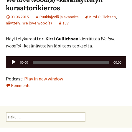
kuraattorikierros
03.06.2015
Ruukinjyviä ja akanoita
Kirsi Gullichsen
,
näyttely
,
We love wood(s)
suvi
Näyttelykuraattori
Kirsi Gullichsen
kierrättää
We love
wood(s)
-kesänäyttelyn läpi teos teokselta.
Äänitoistin
00:00
00:00
Podcast:
Play in new window
Kommentoi
Haku: