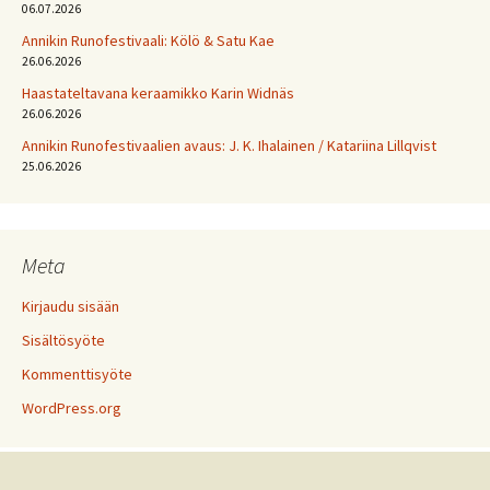
06.07.2026
Annikin Runofestivaali: Kölö & Satu Kae
26.06.2026
Haastateltavana keraamikko Karin Widnäs
26.06.2026
Annikin Runofestivaalien avaus: J. K. Ihalainen / Katariina Lillqvist
25.06.2026
Meta
Kirjaudu sisään
Sisältösyöte
Kommenttisyöte
WordPress.org