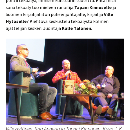
pohtii tekoälyä, ihmisen kulttuurin tuotetta. Entä mitä
sana tekoäly tuo mieleen runoilija
Tapani Kinnuselle
ja
Suomen kirjailijaliiton puheenjohtajalle, kirjailija
Ville
Hytöselle
? Kiehtova keskustelu tekoälystä kolmen
ajattelijan kesken. Juontaja
Kalle Talonen
.
Ville Hytönen, Kari Angeria ja Tapani Kinnunen. Kuva J. K.