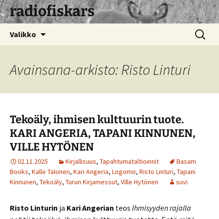
radiofiskars
Siirry
Haku:
Valikko
sisältöön
Avainsana-arkisto: Risto Linturi
Tekoäly, ihmisen kulttuurin tuote.
KARI ANGERIA, TAPANI KINNUNEN,
VILLE HYTÖNEN
02.11.2025
Kirjallisuus
,
Tapahtumataltioinnit
Basam
Books
,
Kalle Talonen
,
Kari Angeria
,
Logomo
,
Risto Linturi
,
Tapani
Kinnunen
,
Tekoäly
,
Turun Kirjamessut
,
Ville Hytönen
suvi
Risto Linturin
ja
Kari Angerian
teos
Ihmisyyden rajalla