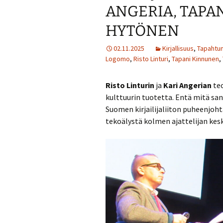
ANGERIA, TAPA
HYTÖNEN
02.11.2025
Kirjallisuus
,
Tapahtum
Logomo
,
Risto Linturi
,
Tapani Kinnunen
,
Risto Linturin
ja
Kari Angerian
te
kulttuurin tuotetta. Entä mitä san
Suomen kirjailijaliiton puheenjohtaj
tekoälystä kolmen ajattelijan kes