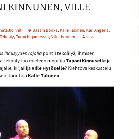
NI KINNUNEN, VILLE
ataltioinnit
Basam Books
,
Kalle Talonen
,
Kari Angeria
,
Tekoäly
,
Turun Kirjamessut
,
Ville Hytönen
suvi
os
Ihmisyyden rajalla
pohtii tekoälyä, ihmisen
a tekoäly tuo mieleen runoilija
Tapani Kinnuselle
ja
alle, kirjailija
Ville Hytöselle
? Kiehtova keskustelu
ken. Juontaja
Kalle Talonen
.