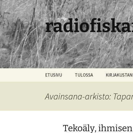
radiofiska
Siirry
ETUSIVU
TULOSSA
KIRJAKUSTA
sisältöön
Avainsana-arkisto: Tapa
Tekoäly, ihmisen