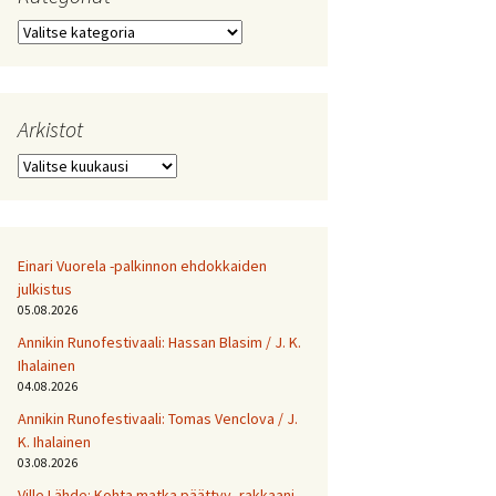
Kategoriat
Arkistot
Arkistot
Einari Vuorela -palkinnon ehdokkaiden
julkistus
05.08.2026
Annikin Runofestivaali: Has­san Bla­sim / J. K.
Ihalainen
04.08.2026
Annikin Runofestivaali: Tomas Venclova / J.
K. Ihalainen
03.08.2026
Ville Lähde: Kohta matka päättyy, rakkaani.