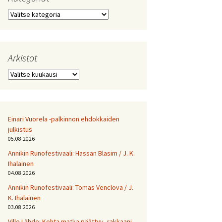
Kategoriat
Arkistot
Arkistot
Einari Vuorela -palkinnon ehdokkaiden
julkistus
05.08.2026
Annikin Runofestivaali: Has­san Bla­sim / J. K.
Ihalainen
04.08.2026
Annikin Runofestivaali: Tomas Venclova / J.
K. Ihalainen
03.08.2026
Ville Lähde: Kohta matka päättyy, rakkaani.