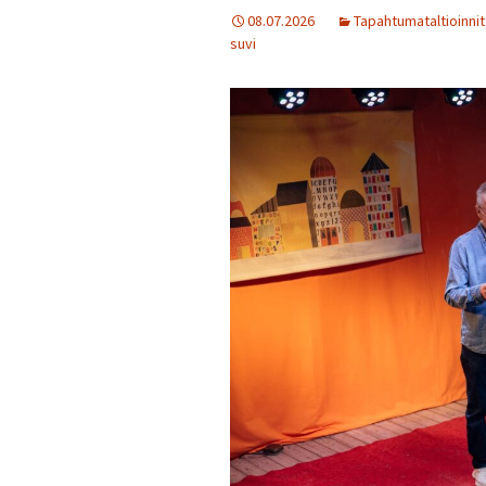
08.07.2026
Tapahtumataltioinnit
suvi