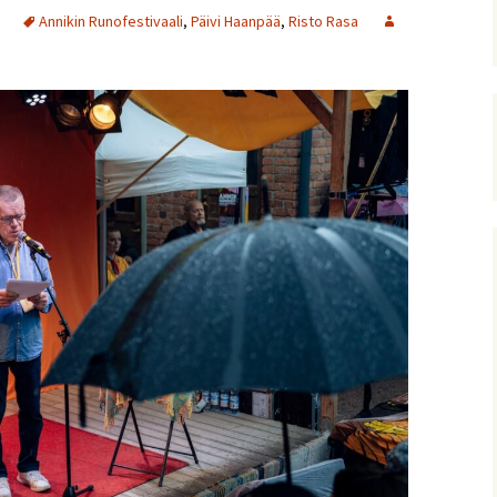
Annikin Runofestivaali
,
Päivi Haanpää
,
Risto Rasa