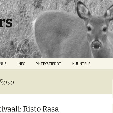
rs
NNUS
INFO
YHTEYSTIEDOT
KUUNTELE
 Rasa
vaali: Risto Rasa