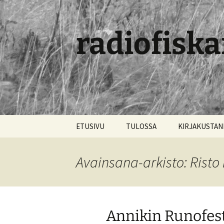
radiofiska
Siirry
ETUSIVU
TULOSSA
KIRJAKUSTA
sisältöön
Avainsana-arkisto: Risto
Annikin Runofesti