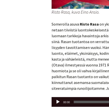
Risto Rasa, kuva Eino Ansio.
So­me­rol­la asuva
Risto Rasa
on yks
ne­taan tii­viis­tä luon­to­kes­kei­ses­t
luo­maan tark­ko­ja ha­vain­to­ja ar­ki­s
siinä. Rasan tuo­tan­toa on ver­rat­tu 
li­syy­den ta­voit­ta­mi­sen vuok­si. Hä
luon­to, eläi­met, yk­si­näi­syys, kodin
kas­ta ja vä­häe­leis­tä, mutta menee s
(Otava) il­mes­tyes­sä vuon­na 1971 R
huo­mio­ta ja se oli vahva kir­jal­li­n
pal­ki­tun Rasan tuo­tan­to on vai­kut­t
kiin­nut­ta­nut ase­man­sa suo­ma­lai­sen
si­tee­ra­tuim­pia ru­noi­li­joi­tam­me
Äänitoistin
00:00