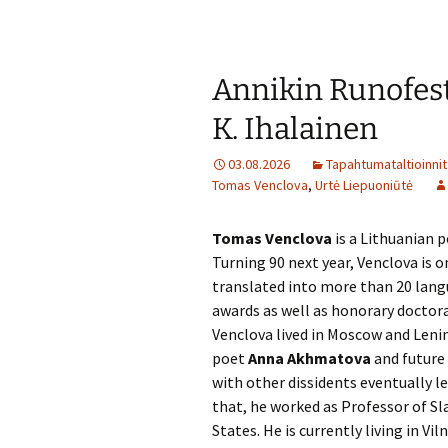
Annikin Runofesti
K. Ihalainen
03.08.2026
Tapahtumataltioinnit
Tomas Venclova
,
Urtė Liepuoniūtė
Tomas Venclova
is a Lithuanian p
Turning 90 next year, Venclova is 
translated into more than 20 lang
awards as well as honorary doctora
Venclova lived in Moscow and Leni
poet
Anna Akhmatova
and future
with other dissidents eventually l
that, he worked as Professor of Sla
States. He is currently living in Vi