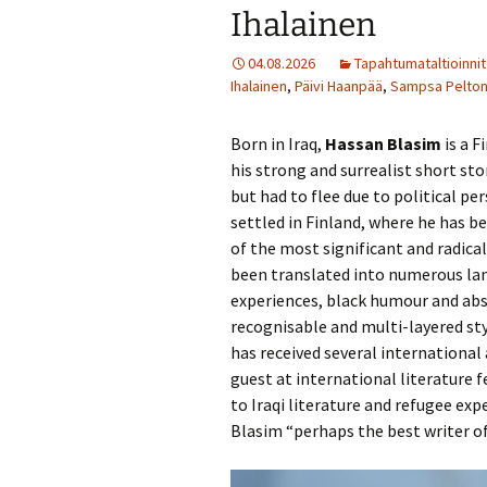
Ihalainen
04.08.2026
Tapahtumataltioinnit
Ihalainen
,
Päivi Haanpää
,
Sampsa Pelto
Born in Iraq,
Hassan Blasim
is a F
his strong and surrealist short sto
but had to flee due to political pe
settled in Finland, where he has be
of the most significant and radical
been translated into numerous la
experiences, black humour and abs
recognisable and multi-layered sty
has received several international 
guest at international literature 
to Iraqi literature and refugee ex
Blasim “perhaps the best writer of 