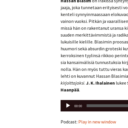
Has­san Bla­sim
on Ira­kis­sa syn­ty­nyt
jaa­ja, joka tun­ne­taan eri­tyi­ses­ti vo
ken­te­li syn­nyin­maas­saan elo­ku­vaoh
vai­non vuok­si. Pit­kän ja vaa­ral­li­
missä hän on ra­ken­ta­nut uran­sa kir­ja
suu­den mer­kit­tä­vim­mis­tä ja ra­di­
lu­kui­sil­le kie­lil­le. Bla­si­min proo­
huu­mo­ri sekä ab­sur­din gro­tes­ki ku­
ker­rok­si­nen tyy­lin­sä rik­koo pe­rin­t
sia kan­sain­vä­li­siä tun­nus­tuk­sia ki
nol­la. Hän on myös tuttu vie­ras kan­sain
leh­ti on ku­van­nut Has­san Bla­si­mi
kir­joit­ta­jak­si
.
J. K. Ihalainen
lukee
Haanpää
.
Äänitoistin
00:00
Podcast:
Play in new window