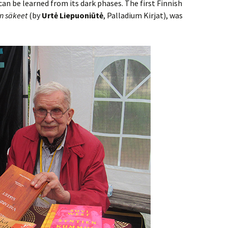
can be learned from its dark phases. The first Finnish
n säkeet
(by
Urtė Liepuoniūtė
, Palladium Kirjat), was