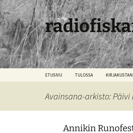
radiofiska
Siirry
ETUSIVU
TULOSSA
KIRJAKUSTA
sisältöön
Avainsana-arkisto: Päiv
Annikin Runofestiv