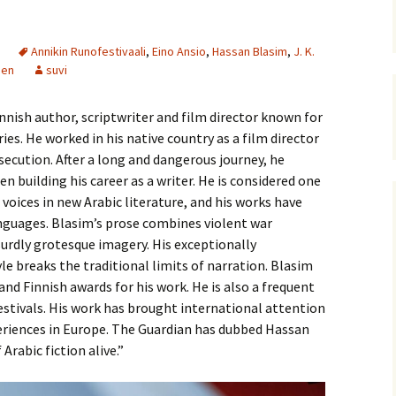
Annikin Runofestivaali
,
Eino Ansio
,
Has­san Bla­sim
,
J. K.
nen
suvi
innish author, scriptwriter and film director known for
ries. He worked in his native country as a film director
rsecution. After a long and dangerous journey, he
en building his career as a writer. He is considered one
 voices in new Arabic literature, and his works have
nguages. Blasim’s prose combines violent war
urdly grotesque imagery. His exceptionally
le breaks the traditional limits of narration. Blasim
and Finnish awards for his work. He is also a frequent
festivals. His work has brought international attention
periences in Europe. The Guardian has dubbed Hassan
Arabic fiction alive.”