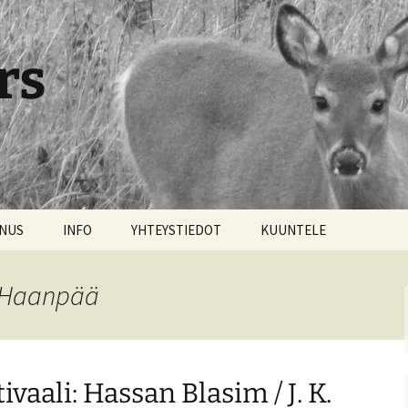
rs
NNUS
INFO
YHTEYSTIEDOT
KUUNTELE
i Haanpää
aali: Has­san Bla­sim / J. K.