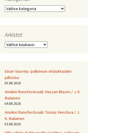
Kategoriat
Arkistot
Arkistot
Einari Vuorela -palkinnon ehdokkaiden
julkistus
05.08.2026
Annikin Runofestivaali: Has­san Bla­sim / J. K.
Ihalainen
04.08.2026
Annikin Runofestivaali: Tomas Venclova / J.
K. Ihalainen
03.08.2026
Ville Lähde: Kohta matka päättyy, rakkaani.