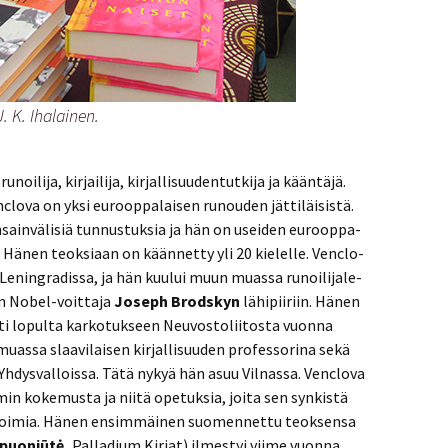
 K. Ihalainen.
noi­li­ja, kir­jai­li­ja, kir­jal­li­suu­den­tut­ki­ja ja kään­tä­jä.
o­va on yksi eu­roop­pa­lai­sen ru­nou­den jät­ti­läi­sis­tä.
­sain­vä­li­siä tun­nus­tuk­sia ja hän on usei­den eu­roop­pa­
ri. Hänen teok­si­aan on kään­net­ty yli 20 kie­lel­le. Venclo­
Le­nin­gra­dis­sa, ja hän kuu­lui muun muas­sa ru­noi­li­ja­le­
van No­bel-voit­ta­ja
Jo­seph Brods­kyn
lä­hi­pii­riin. Hänen
ohti lo­pul­ta kar­ko­tuk­seen Neu­vos­to­lii­tos­ta vuon­na
sa slaa­vi­lai­sen kir­jal­li­suu­den pro­fes­so­ri­na sekä
 Yh­dys­val­lois­sa. Tätä nykyä hän asuu Vil­nassa. Venclo­va
is­min ko­ke­mus­ta ja niitä ope­tuk­sia, joita sen syn­kis­tä
aan poi­mia. Hänen en­sim­mäi­nen suo­men­net­tu teok­sen­sa
epuoniūtė,
Pal­la­dium Kir­jat) il­mes­tyi viime vuon­na.