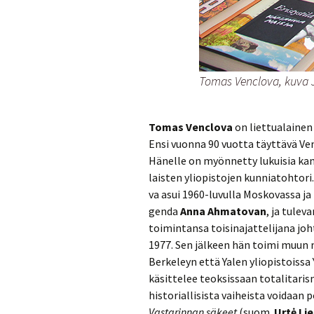
Tomas Venclova, kuva J.
Tomas Venclova
on liet­tua­lai­nen ru­
Ensi vuon­na 90 vuot­ta täyt­tä­vä Vencl
Hä­nel­le on myön­net­ty lu­kui­sia kan
lais­ten yli­opis­to­jen kun­nia­toh­to­
va asui 1960-lu­vul­la Mos­ko­vas­sa ja 
gen­da
Anna Ah­ma­to­van
, ja tu­le­
toi­min­tan­sa toi­si­na­jat­te­li­ja­na j
1977. Sen jäl­keen hän toimi muun muas­
Ber­ke­leyn että Yalen yli­opis­tois­sa
kä­sit­te­lee teok­sis­saan to­ta­li­ta­r
his­to­rial­li­sis­ta vai­heis­ta voi­d
Vas­ta­rin­nan sä­keet
(suom.
Urtė Li