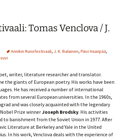
säädät
äänenvoimakkuutta
suuremmaksi
vaali: Tomas Venclova / J.
ja
pienemmäksi.
Annikin Runofestivaali
,
J. K. Ihalainen
,
Päivi Haanpää
,
suvi
oet, writer, literature researcher and translator.
one the giants of European poetry. His works have been
uages. He has received a number of international
tes from several European universities. In the 1960s,
ngrad and was closely acquainted with the legendary
 Nobel Prize winner
Joseph Brodsky
. His activities
ed to banishment from the Soviet Union in 1977. After
vic Literature at Berkeley and Yale in the United
lnius. In his work, Venclova deals with the experience of