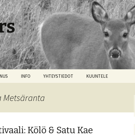
rs
NNUS
INFO
YHTEYSTIEDOT
KUUNTELE
a Metsäranta
ivaali: Kölö & Satu Kae