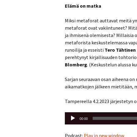
Elämä on matka
Miksi metaforat auttavat meitä ym
metaforat ovat vakiintuneet? Mi
ja ihmisenä olemisesta? Millaisia
metaforista keskustelemassa vapa
runoilija ja esseisti
Tero Tähtinen
perehtynyt kirjallisuuden tohtorio
Blomberg
. (Keskustelun alussa 
Sarjan seuraavan osan aiheena on m
aikamatkojen jälkeen mietitään, mi
Tampereella 4.2.2023 järjestetyn 
Äänitoistin
00:00
Podcast:
Play in new window