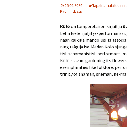
26.06.2026
Tapahtumataltioinnit
Kae
suvi
Kölö
on tam­pe­re­lai­sen kir­jai­li­ja
Sa
be­lin kie­len jäl­ji­tys-per­for­mans­s
nään kai­kil­la mah­dol­li­sil­la as­so­s
ning rää­gi­ja ise. Medan Kölö sjun­ge
tisk scha­ma­nis­tisk per­for­mans,
Kölö is avant­gar­de­ning its flowers
exempli­mi­ties like folklo­re, per­fo
tri­ni­ty of sha­man, she­man, he-m