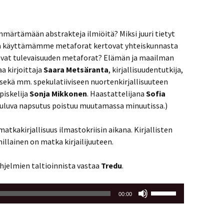
märtämään abstrakteja ilmiöitä? Miksi juuri tietyt
tä käyttämämme metaforat kertovat yhteiskunnasta
 ovat tulevaisuuden metaforat? Elämän ja maailman
a kirjoittaja
Saara Metsäranta
, kirjallisuudentutkija,
sekä mm. spekulatiiviseen nuortenkirjallisuuteen
piskelija
Sonja Mikkonen
. Haastattelijana
Sofia
kuuluva napsutus poistuu muutamassa minuutissa.)
atkakirjallisuus ilmastokriisin aikana. Kirjallisten
llainen on matka kirjailijuuteen.
ohjelmien taltioinnista vastaa
Tredu
.
Nuolinäppäimillä
00:00
ylös
ja