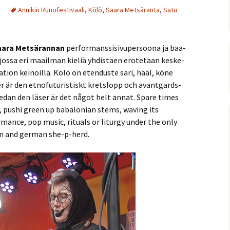
Annikin Runofestivaali
,
Kölö
,
Saara Metsäranta
,
Satu
ara Met­sä­ran­nan
per­for­mans­si­si­vu­per­soo­na ja baa­
i, jossa eri maa­il­man kie­liä yh­dis­täen ero­te­taan kes­ke­
i­aa­tion kei­noil­la. Kölö on eten­dus­te sari, hääl, kõne
r är den et­no­fu­tu­ris­tiskt krets­lopp och avant­gards­
 medan den läser är det något helt annat. Spare times
, pushi green up ba­ba­lo­nian stems, wa­ving its
r­mance, pop music, ri­tuals or li­tur­gy under the only
an and ger­man she-p-herd.