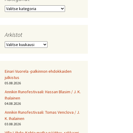
Kategoriat
Arkistot
Arkistot
Einari Vuorela -palkinnon ehdokkaiden
julkistus
05.08.2026
Annikin Runofestivaali: Has­san Bla­sim / J. K.
Ihalainen
04.08.2026
Annikin Runofestivaali: Tomas Venclova / J.
K. Ihalainen
03.08.2026
Ville Lähde: Kohta matka päättyy, rakkaani.