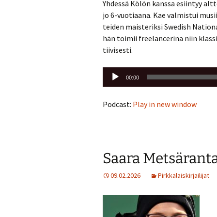
Yh­des­sä Kölön kans­sa esiin­tyy alt­to­
jo 6-vuo­ti­aa­na. Kae val­mis­tui musii
tei­den mais­te­rik­si Swe­dish Na­tio­n
hän toi­mii free­lance­ri­na niin klas­si
tii­vi­ses­ti.
Äänitoistin
00:00
Podcast:
Play in new window
Saara Metsärant
09.02.2026
Pirkkalaiskirjailijat