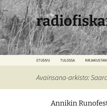
radiofiska
Siirry
ETUSIVU
TULOSSA
KIRJAKUSTA
sisältöön
Avainsana-arkisto: Saar
Annikin Runofest