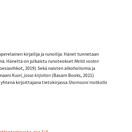
perelainen kirjailija ja runoilija. Hänet tunnetaan
ä. Häneltä on julkaistu runoteokset
Meitä vasten
esiavihkot, 2019). Sekä naisten alkoholismia ja
omaani
Kuori, jossa kirjoitan
(Basam Books, 2021).
 yhtenä kirjoittajana tietokirjassa
Shamaani matkalla
atkustamisesta, osa 1/4