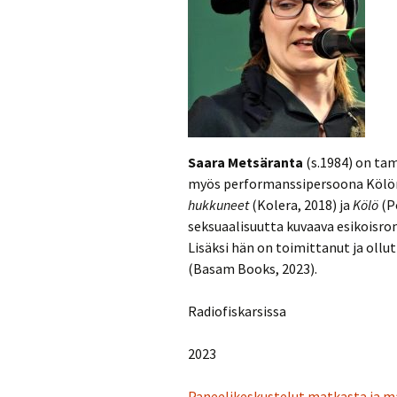
Saara Metsäranta
(s.1984) on tam
myös performanssipersoona Kölön
hukkuneet
(Kolera, 2018) ja
Kölö
(Po
seksuaalisuutta kuvaava esikoisr
Lisäksi hän on toimittanut ja ollut
(Basam Books, 2023).
Radiofiskarsissa
2023
Paneelikeskustelut matkasta ja m