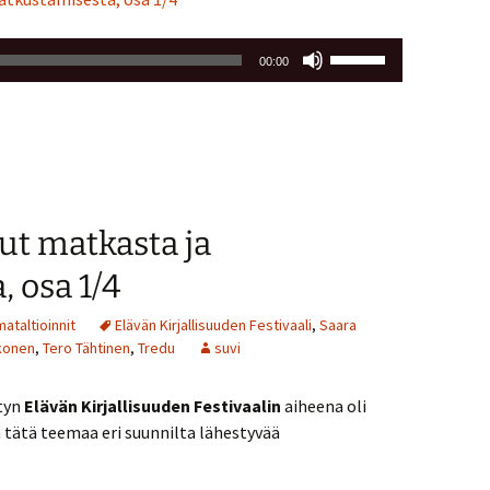
Nuolinäppäimillä
00:00
ylös
ja
alas
säädät
äänenvoimakkuutta
suuremmaksi
ut matkasta ja
ja
pienemmäksi.
 osa 1/4
ataltioinnit
Elävän Kirjallisuuden Festivaali
,
Saara
konen
,
Tero Tähtinen
,
Tredu
suvi
tyn
Elävän Kirjallisuuden Festivaalin
aiheena oli
jä tätä teemaa eri suunnilta lähestyvää