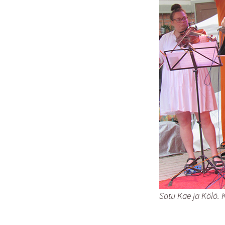
Satu Kae ja Kölö. K