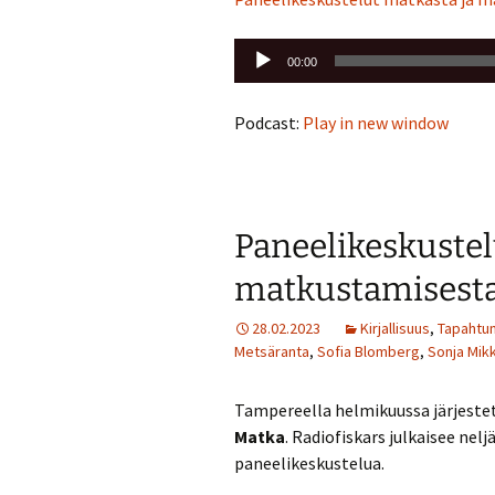
Äänitoistin
00:00
Podcast:
Play in new window
Paneelikeskustel
matkustamisesta,
28.02.2023
Kirjallisuus
,
Tapahtum
Metsäranta
,
Sofia Blomberg
,
Sonja Mik
Tampereella helmikuussa järjeste
Matka
. Radiofiskars julkaisee nel
paneelikeskustelua.