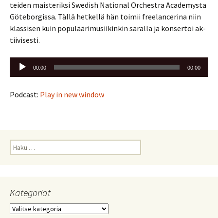
tei­den mais­te­rik­si Swe­dish Na­tio­nal Orc­he­stra Aca­de­mys­ta
Gö­te­bor­gis­sa. Tällä het­kel­lä hän toi­mii free­lance­ri­na niin
klas­si­sen kuin po­pu­lää­ri­musii­kin­kin sa­ral­la ja kon­ser­toi ak­
tii­vi­ses­ti.
Äänitoistin
00:00
00:00
Podcast:
Play in new window
Haku:
Kategoriat
Kategoriat