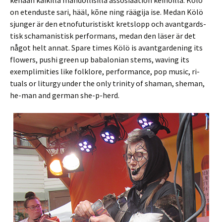
ke­nään kai­kil­la mah­dol­li­sil­la as­so­si­aa­tion kei­noil­la. Kölö
on eten­dus­te sari, hääl, kõne ning rää­gi­ja ise. Medan Kölö
sjun­ger är den et­no­fu­tu­ris­tiskt krets­lopp och avant­gards­
tisk scha­ma­nis­tisk per­for­mans, medan den läser är det
något helt annat. Spare times Kölö is avant­gar­de­ning its
flowers, pushi green up ba­ba­lo­nian stems, wa­ving its
exempli­mi­ties like folklo­re, per­for­mance, pop music, ri­
tuals or li­tur­gy under the only tri­ni­ty of sha­man, she­man,
he-man and ger­man she-p-herd.