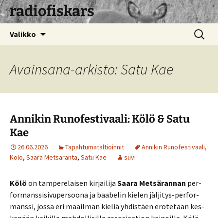
radiofiskars
Siirry
Haku:
Valikko
sisältöön
Avainsana-arkisto: Satu Kae
Annikin Runofestivaali: Kölö & Satu
Kae
26.06.2026
Tapahtumataltioinnit
Annikin Runofestivaali
,
Kölö
,
Saara Metsäranta
,
Satu Kae
suvi
Kölö
on tam­pe­re­lai­sen kir­jai­li­ja
Saara Met­sä­ran­nan
per­
for­mans­si­si­vu­per­soo­na ja baa­be­lin kie­len jäl­ji­tys-per­for­
mans­si, jossa eri maa­il­man kie­liä yh­dis­täen ero­te­taan kes­