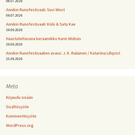
08.07.2026
Annikin Runofestivaali: Suvi West
06.07.2026
Annikin Runofestivaali: Kölö & Satu Kae
26.06.2026
Haastateltavana keraamikko Karin Widnäs
26.06.2026
Annikin Runofestivaalien avaus: J. K. Ihalainen / Katariina Lillqvist
25.06.2026
Meta
Kirjaudu sisään
Sisältösyöte
Kommenttisyöte
WordPress.org