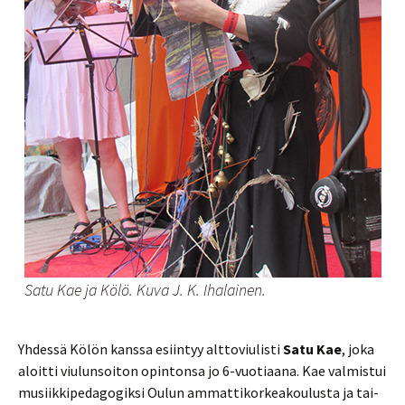
Satu Kae ja Kölö. Kuva J. K. Ihalainen.
Yh­des­sä Kölön kans­sa esiin­tyy alt­to­viu­lis­ti
Satu Kae
, joka
aloit­ti viu­lun­soi­ton opin­ton­sa jo 6-vuo­ti­aa­na. Kae val­mis­tui
musiik­ki­pe­da­go­gik­si Oulun am­mat­ti­kor­kea­kou­lus­ta ja tai­