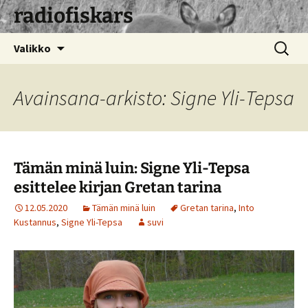
radiofiskars
Siirry
Haku:
Valikko
sisältöön
Avainsana-arkisto: Signe Yli-Tepsa
Tämän minä luin: Signe Yli-Tepsa
esittelee kirjan Gretan tarina
12.05.2020
Tämän minä luin
Gretan tarina
,
Into
Kustannus
,
Signe Yli-Tepsa
suvi