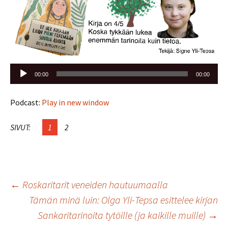
Äänitoistin
00:00
00:00
Podcast:
Play in new window
SIVUT:
1
2
Artikkelien
←
Roskaritarit veneiden hautuumaalla
Tämän minä luin: Olga Yli-Tepsa esittelee kirjan
selaus
Sankaritarinoita tytöille (ja kaikille muille)
→