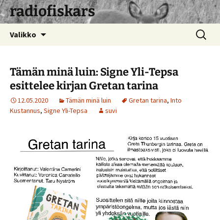
radiofiskars
Siirry
Haku:
Valikko
sisältöön
Tämän minä luin: Signe Yli-Tepsa
esittelee kirjan Gretan tarina
12.05.2020
Tämän minä luin
Gretan tarina
,
Into
Kustannus
,
Signe Yli-Tepsa
suvi