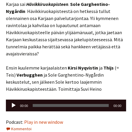
Karjaa sai
Hävikkiruokapisteen
.
Sole Garghentino-
Nygårdin
Hävikkiruokapisteestä on hetkessä tullut
olennainen osa Karjaan palvelutarjontaa. Yli kymmenen
ravintolaa ja kahvilaa on lupautunut antamaan
Hävikkiruokapisteelle päivän ylijäämäruuat, jotka jaetaan
Karjaan keskustassa sijaitsevassa jakelupisteeseessä. Mitä
tunnelmia paikka herättää sekä hankkeen vetäjässä että
avajaisvieraissa?
Ensin kuulemme karjaalaisten
Kirsi Nyqvistin
ja
Thijs
(=
Teis)
Verbugghen
ja Sole Garghentino-Nygårdin
keskustelut, sen jälkeen Sole kertoo laajemmin
Hävikkiruokapisteestään. Toimittaja Suvi Heino
Äänitoistin
00:00
00:00
Podcast:
Play in new window
Kommentoi