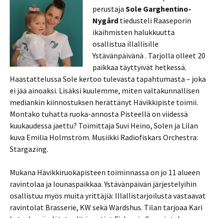
perustaja
Sole Garghentino-
Nygård
tiedusteli Raaseporin
ikäihmisten halukkuutta
osallistua illallisille
Ystävänpäivänä . Tarjolla olleet 20
paikkaa täyttyivät hetkessä.
Haastattelussa Sole kertoo tulevasta tapahtumasta – joka
ei jää ainoaksi. Lisäksi kuulemme, miten valtakunnallisen
mediankin kiinnostuksen herättänyt Hävikkipiste toimii.
Montako tuhatta ruoka-annosta Pisteellä on viidessä
kuukaudessa jaettu? Toimittaja Suvi Heino, Solen ja Lilan
kuva Emilia Holmström. Musiikki Radiofiskars Orchestra:
Stargazing.
Mukana Hävikkiruokapisteen toiminnassa on jo 11 alueen
ravintolaa ja lounaspaikkaa. Ystävänpäivän järjestelyihin
osallistuu myös muita yrittäjiä: Illallistarjoilusta vastaavat
ravintolat Brasserie, KW sekä Wärdshus. Tilan tarjoaa Kari