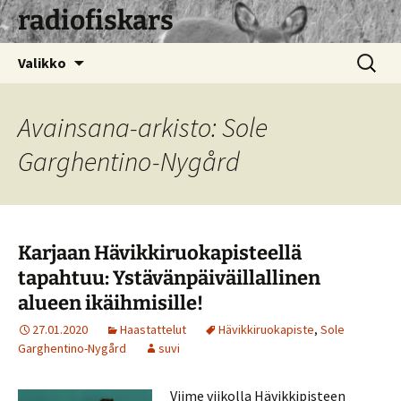
radiofiskars
Siirry
Haku:
Valikko
sisältöön
Avainsana-arkisto: Sole
Garghentino-Nygård
Karjaan Hävikkiruokapisteellä
tapahtuu: Ystävänpäiväillallinen
alueen ikäihmisille!
27.01.2020
Haastattelut
Hävikkiruokapiste
,
Sole
Garghentino-Nygård
suvi
Viime viikolla Hävikkipisteen