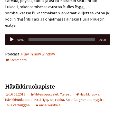
Latvala, pöydät, tuolit ja astiat Fiskarsin Seuraintalo
Lukaali, rakentamisessa avustaa Muffes Bygg,
somistuksessa Bukettmakaren ja vieraat kuljettaa kotoa ja
kotiin Nygårds Taxi. Ja ohjelmassa ainakin Hurja Piruetin
esitys.
Äänitoistin
00:00
00:00
Podcast:
Play in new window
Kommentoi
Hävikkiruokapiste
16.09.2019
Yhteisöpalvelut
,
Yleiset
Hävikkiruoka
,
Hävikkiruokapiste
,
Kirsi Nyqvist
,
ruoka
,
Sole Garghentino-Nygård
,
Thijs Verbugghe
Anne Wirkkala