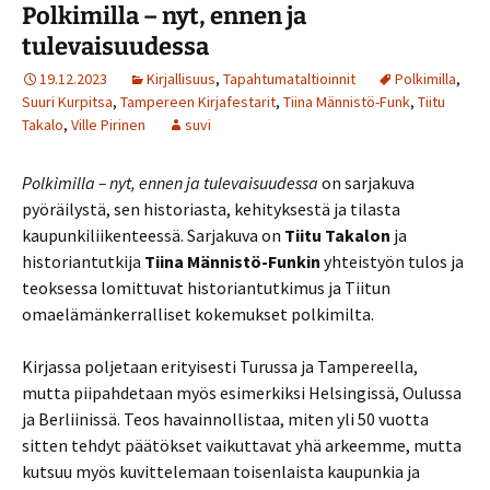
Polkimilla – nyt, ennen ja
tulevaisuudessa
19.12.2023
Kirjallisuus
,
Tapahtumataltioinnit
Polkimilla
,
Suuri Kurpitsa
,
Tampereen Kirjafestarit
,
Tiina Männistö-Funk
,
Tiitu
Takalo
,
Ville Pirinen
suvi
Polkimilla – nyt, ennen ja tulevaisuudessa
on sarjakuva
pyöräilystä, sen historiasta, kehityksestä ja tilasta
kaupunkiliikenteessä. Sarjakuva on
Tiitu Takalon
ja
historiantutkija
Tiina Männistö-Funkin
yhteistyön tulos ja
teoksessa lomittuvat historiantutkimus ja Tiitun
omaelämänkerralliset kokemukset polkimilta.
Kirjassa poljetaan erityisesti Turussa ja Tampereella,
mutta piipahdetaan myös esimerkiksi Helsingissä, Oulussa
ja Berliinissä. Teos havainnollistaa, miten yli 50 vuotta
sitten tehdyt päätökset vaikuttavat yhä arkeemme, mutta
kutsuu myös kuvittelemaan toisenlaista kaupunkia ja