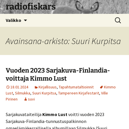
radiofiskars
Siirry
Haku:
Valikko
sisältöön
Avainsana-arkisto: Suuri Kurpitsa
Vuoden 2023 Sarjakuva-Finlandia-
voittaja Kimmo Lust
18.01.2024
Kirjallisuus
,
Tapahtumataltioinnit
Kimmo
Lust
,
Silmukka
,
Suuri Kurpitsa
,
Tampereen Kirjafestarit
,
Ville
Pirinen
suvi
Sarjakuvataiteilija
Kimmo Lust
voitti vuoden 2023
Sarjakuva-Finlandia-tunnustuspalkinnon
omaelämäkerrallisella albumillaan Silmukka (Suuri