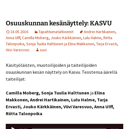
Osuuskunnan kesänäyttely: KASVU
18.05.2016
Tapahtumataltioinnit
Andrei Hartikainen
,
Anna Ulff
,
Camilla Moberg
,
Jouko Kärkkäinen
,
Lulu Halme
,
Riitta
Talonpoika
,
Sonja Tuulia Halttunen ja Elina Makkonen
,
Tarja Ervasti
,
Viivi Varesvuo
suvi
Käsityöläisten, muotoilijoiden ja taiteilijoiden
osuuskunnan kesän näyttely on Kasvu. Teostensa äärellä
taiteilijat:
Camilla Moberg,
Sonja Tuulia Halttunen
ja
Elina
Makkonen,
Andrei Hartikainen,
Lulu Halme,
Tarja
Ervasti,
Jouko Kärkkäinen,
Viivi Varesvuo, Anna Ulff,
Riitta Talonpoika
Äänitoistin