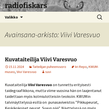
radiofiskars
Siirry
Haku:
Valikko
sisältöön
Avainsana-arkisto: Viivi Varesvuo
Kuvataiteilija Viivi Varesvuo
15.11.2024
Taiteilijan puheenvuoro
Iiri Repo
,
KWUM-
museo
,
Viivi Varesvuo
suvi
Kuvataiteilija
Viivi Varesvuo
on tunnettu erityisesti
taidegraafikkona, mutta viime vuosina hän on laajentanut
taidettaan myös kolmiulotteisiin teoksiin. KWUMin
talvinäyttelyssä esillä on punasaviveistos ”Pikkupeurat,
Keskikokoiset peurat, Suvun pää”. Näyttelyssä on myös