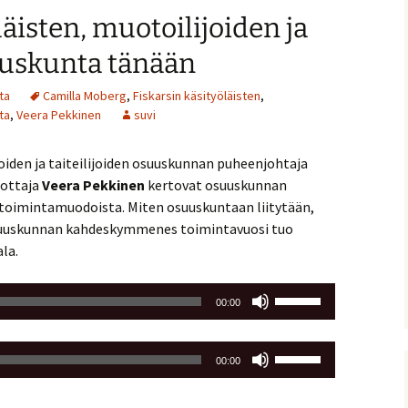
ja
läisten, muotoilijoiden ja
pienemmäksi.
suuskunta tänään
ta
Camilla Moberg
,
Fiskarsin käsityöläisten
,
ta
,
Veera Pekkinen
suvi
joiden ja taiteilijoiden osuuskunnan puheenjohtaja
uottaja
Veera Pekkinen
kertovat osuuskunnan
 ja toimintamuodoista. Miten osuuskuntaan liitytään,
osuuskunnan kahdeskymmenes toimintavuosi tuo
la.
Nuolinäppäimillä
00:00
ylös
ja
Nuolinäppäimillä
alas
00:00
ylös
säädät
ja
äänenvoimakkuutta