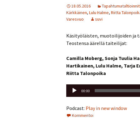
18.05.2016
Tapahtumataltioinnit
Kärkkäinen
,
Lulu Halme
,
Riitta Talonpoik
Varesvuo
suvi
Käsityöläisten, muotoilijoiden ja 
Teostensa äärellä taiteilijat:
Camilla Moberg,
Sonja Tuulia H
Hartikainen,
Lulu Halme,
Tarja E
Riitta Talonpoika
Äänitoistin
00:00
Podcast:
Play in new window
Kommentoi