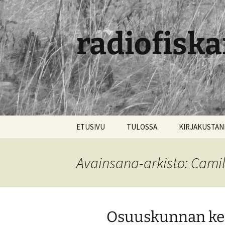
radiofiska
Siirry
ETUSIVU
TULOSSA
KIRJAKUSTA
sisältöön
Avainsana-arkisto: Cami
Osuuskunnan ke