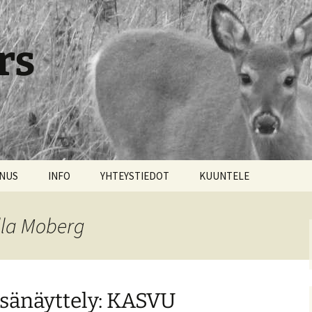
rs
NNUS
INFO
YHTEYSTIEDOT
KUUNTELE
lla Moberg
sänäyttely: KASVU