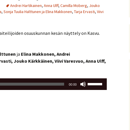
Andrei Hartikainen
,
Anna Ulff
,
Camilla Moberg
,
Jouko
a
,
Sonja Tuulia Halttunen ja Elina Makkonen
,
Tarja Ervasti
,
Viivi
taiteilijoiden osuuskunnan kesän näyttely on Kasvu.
alttunen
ja
Elina Makkonen,
Andrei
rvasti,
Jouko Kärkkäinen,
Viivi Varesvuo, Anna Ulff,
Nuolinäppäimillä
00:00
ylös
ja
alas
säädät
äänenvoimakkuutta
suuremmaksi