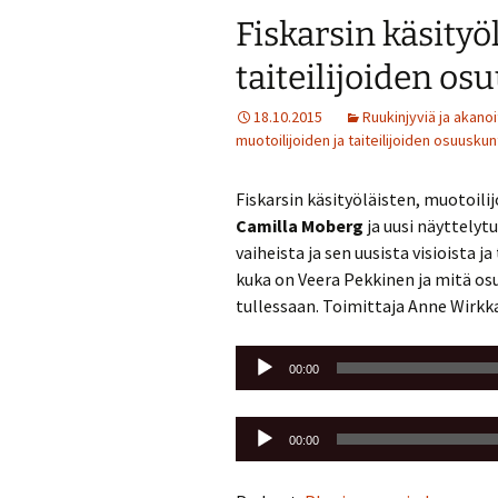
Fiskarsin käsityö
taiteilijoiden o
18.10.2015
Ruukinjyviä ja akanoi
muotoilijoiden ja taiteilijoiden osuuskun
Fiskarsin käsityöläisten, muotoili
Camilla Moberg
ja uusi näyttelyt
vaiheista ja sen uusista visioista
kuka on Veera Pekkinen ja mitä 
tullessaan. Toimittaja Anne Wirkka
Äänitoistin
00:00
Äänitoistin
00:00