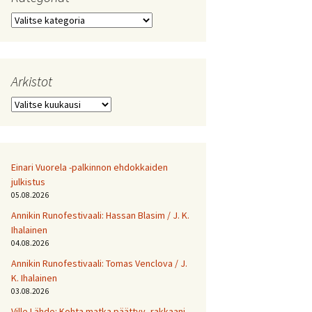
Kategoriat
Arkistot
Arkistot
Einari Vuorela -palkinnon ehdokkaiden
julkistus
05.08.2026
Annikin Runofestivaali: Has­san Bla­sim / J. K.
Ihalainen
04.08.2026
Annikin Runofestivaali: Tomas Venclova / J.
K. Ihalainen
03.08.2026
Ville Lähde: Kohta matka päättyy, rakkaani.