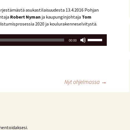
ärjestämästä asukastilaisuudesta 13.4.2016 Pohjan
ohtaja
Robert Nyman
ja kaupunginjohtaja
Tom
istumisprosessia 2020 ja koulurakenneselvitystä.
Nuolinäppäimillä
00:00
ylös
ja
alas
säädät
äänenvoimakkuutta
suuremmaksi
Nyt ohjelmassa
→
ja
pienemmäksi.
ntoidaksesi.