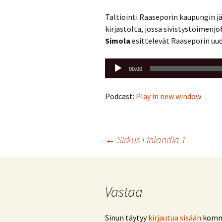
Taltiointi Raaseporin kaupungin j
kirjastolta, jossa sivistystoimenj
Simola
esittelevät Raaseporin uud
Äänitoistin
00:00
Podcast:
Play in new window
Artikkelien
←
Sirkus Finlandia 1
selaus
Vastaa
Sinun täytyy
kirjautua sisään
komme