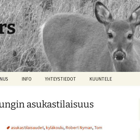
rs
NNUS
INFO
YHTEYSTIEDOT
KUUNTELE
ungin asukastilaisuus
asukastilaisuudet
,
kyläkoulu
,
Robert Nyman
,
Tom