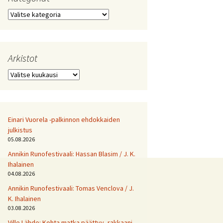
Kategoriat
Arkistot
Arkistot
Einari Vuorela -palkinnon ehdokkaiden
julkistus
05.08.2026
Annikin Runofestivaali: Has­san Bla­sim / J. K.
Ihalainen
04.08.2026
Annikin Runofestivaali: Tomas Venclova / J.
K. Ihalainen
03.08.2026
Ville Lähde: Kohta matka päättyy, rakkaani.