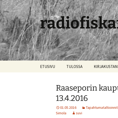
radiofiska
Siirry
ETUSIVU
TULOSSA
KIRJAKUSTA
sisältöön
Raaseporin kaup
13.4.2016
01.05.2016
Tapahtumataltioinnit
Simola
suvi