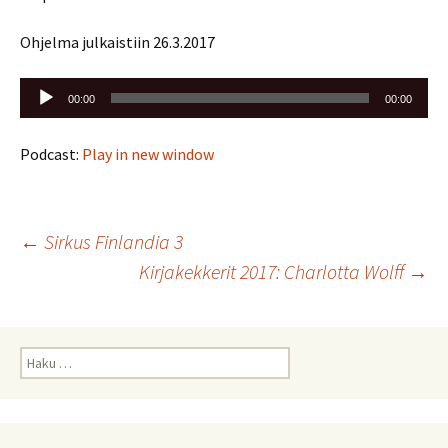
Ohjelma julkaistiin 26.3.2017
Äänitoistin
00:00
00:00
Podcast:
Play in new window
Artikkelien
←
Sirkus Finlandia 3
Kirjakekkerit 2017: Charlotta Wolff
→
selaus
Haku: