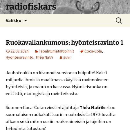
radiofiskars
Siirry
Haku:
Valikko
sisältöön
Ruokavallankumous: hyönteisravinto 1
22.03.2024
Tapahtumataltioinnit
Coca-Cola
,
Hyönteisravinto
,
Théa Natri
suvi
Jauhotoukka on kivunnut suosionsa huipulle! Kaksi
miljardia ihmistä maailmassa käyttää ravinnokseen
hyönteisiä, ja määrä on kasvussa. Hyönteisruoka on
eettistä, ekologista ja ravinteikasta.
Suomen Coca-Colan viestintäjohtaja
Théa Natri
kertoo
suomalaisen ruokakulttuurin muutoksista 1970-luvulta
alkaen sekä miten uusiin ruoka-aineisiin ja lajeihin on
helpointa tutustua?