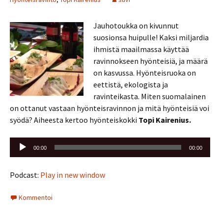
Jauhotoukka on kivunnut
suosionsa huipulle! Kaksi miljardia
ihmistä maailmassa käyttää
ravinnokseen hyönteisiä, ja määrä
on kasvussa. Hyönteisruoka on
eettistä, ekologista ja
ravinteikasta. Miten suomalainen
on ottanut vastaan hyönteisravinnon ja mitä hyönteisiä voi
syödä? Aiheesta kertoo hyönteiskokki
Topi Kairenius.
Äänitoistin
00:00
00:00
Podcast:
Play in new window
Kommentoi