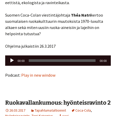
eettistä, ekologista ja ravinteikasta.
Suomen Coca-Colan viestintäjohtaja
Théa Natri
kertoo
suomalaisen ruokakulttuurin muutoksista 1970-luvulta
alkaen sekä miten uusiin ruoka-aineisiin ja lajeihin on
helpointa tutustua?
Ohjelma julkaistiin 26.3.2017
Äänitoistin
00:00
00:00
Podcast:
Play in new window
Ruokavallankumous: hyönteisravinto 2
26.03.2017
Tapahtumataltioinnit
Coca-Cola
,
Hyönteisravinto
,
Topi Kairenius
suvi