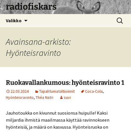
radiofiskars
Siirry
Haku:
Valikko
sisältöön
Avainsana-arkisto:
Hyönteisravinto
Ruokavallankumous: hyönteisravinto 1
22.03.2024
Tapahtumataltioinnit
Coca-Cola
,
Hyönteisravinto
,
Théa Natri
suvi
Jauhotoukka on kivunnut suosionsa huipulle! Kaksi
miljardia ihmistä maailmassa käyttää ravinnokseen
hyönteisiä, ja määrä on kasvussa. Hyönteisruoka on