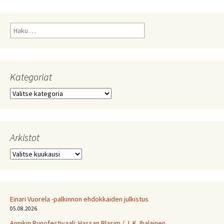
Haku:
Kategoriat
Kategoriat
Arkistot
Arkistot
Einari Vuorela -palkinnon ehdokkaiden julkistus
05.08.2026
Annikin Runofestivaali: Has­san Bla­sim / J. K. Ihalainen