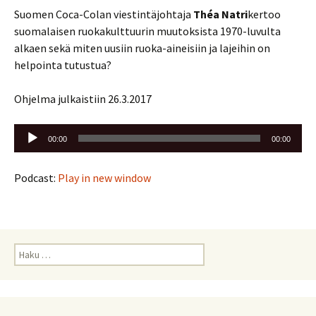
Suomen Coca-Colan viestintäjohtaja
Théa Natri
kertoo
suomalaisen ruokakulttuurin muutoksista 1970-luvulta
alkaen sekä miten uusiin ruoka-aineisiin ja lajeihin on
helpointa tutustua?
Ohjelma julkaistiin 26.3.2017
Äänitoistin
00:00
00:00
Podcast:
Play in new window
Haku: