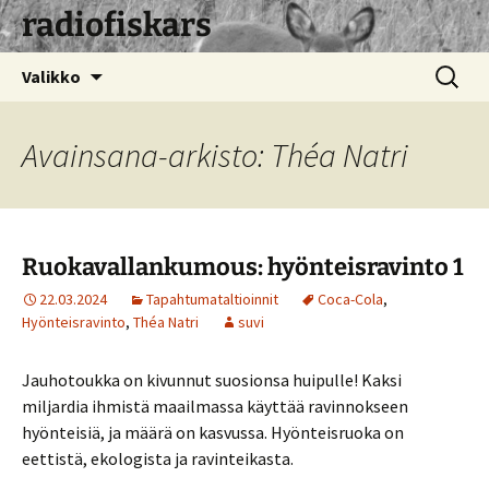
radiofiskars
Siirry
Haku:
Valikko
sisältöön
Avainsana-arkisto: Théa Natri
Ruokavallankumous: hyönteisravinto 1
22.03.2024
Tapahtumataltioinnit
Coca-Cola
,
Hyönteisravinto
,
Théa Natri
suvi
Jauhotoukka on kivunnut suosionsa huipulle! Kaksi
miljardia ihmistä maailmassa käyttää ravinnokseen
hyönteisiä, ja määrä on kasvussa. Hyönteisruoka on
eettistä, ekologista ja ravinteikasta.