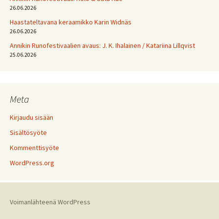
26.06.2026
Haastateltavana keraamikko Karin Widnäs
26.06.2026
Annikin Runofestivaalien avaus: J. K. Ihalainen / Katariina Lillqvist
25.06.2026
Meta
Kirjaudu sisään
Sisältösyöte
Kommenttisyöte
WordPress.org
Voimanlähteenä WordPress