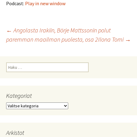
Podcast:
Play in new window
Artikkelien
←
Angolasta Irakiin, Börje Mattssonin polut
paremman maailman puolesta, osa 2
Ilona Tomi
→
selaus
Haku:
Kategoriat
Kategoriat
Arkistot