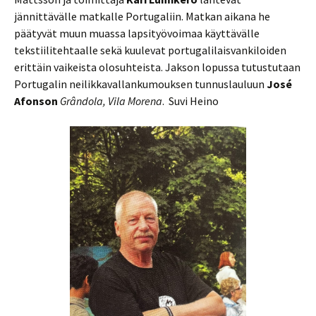
jännittävälle matkalle Portugaliin. Matkan aikana he
päätyvät muun muassa lapsityövoimaa käyttävälle
tekstiilitehtaalle sekä kuulevat portugalilaisvankiloiden
erittäin vaikeista olosuhteista. Jakson lopussa tutustutaan
Portugalin neilikkavallankumouksen tunnuslauluun
José
Afonson
Gr
â
ndola, Vila Morena
. Suvi Heino