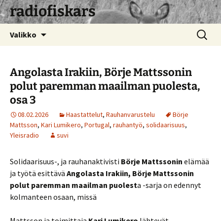
radiofiskars
Siirry
Haku:
Valikko
sisältöön
Angolasta Irakiin, Börje Mattssonin
polut paremman maailman puolesta,
osa 3
08.02.2026
Haastattelut
,
Rauhanvarustelu
Börje
Mattsson
,
Kari Lumikero
,
Portugal
,
rauhantyö
,
solidaarisuus
,
Yleisradio
suvi
Solidaarisuus-, ja rauhanaktivisti
Börje Mattssonin
elämää
ja työtä esittävä
Angolasta Irakiin, Börje Mattssonin
polut paremman maailman puolest
a -sarja on edennyt
kolmanteen osaan, missä
Mattsson ja toimittaja
Kari Lumikero
lähtevät