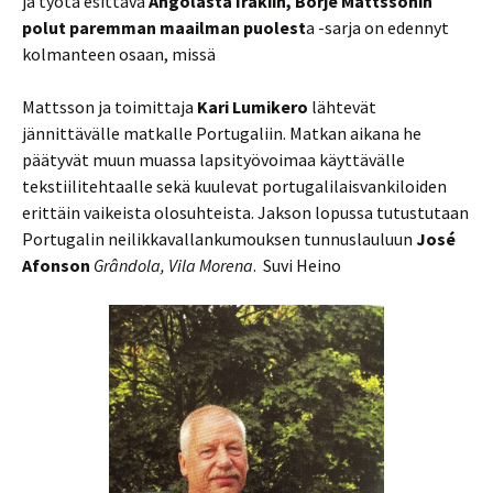
ja työtä esittävä
Angolasta Irakiin, Börje Mattssonin
polut paremman maailman puolest
a -sarja on edennyt
kolmanteen osaan, missä
Mattsson ja toimittaja
Kari Lumikero
lähtevät
jännittävälle matkalle Portugaliin. Matkan aikana he
päätyvät muun muassa lapsityövoimaa käyttävälle
tekstiilitehtaalle sekä kuulevat portugalilaisvankiloiden
erittäin vaikeista olosuhteista. Jakson lopussa tutustutaan
Portugalin neilikkavallankumouksen tunnuslauluun
José
Afonson
Gr
â
ndola, Vila Morena
. Suvi Heino