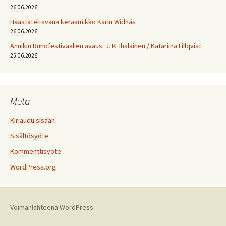
26.06.2026
Haastateltavana keraamikko Karin Widnäs
26.06.2026
Annikin Runofestivaalien avaus: J. K. Ihalainen / Katariina Lillqvist
25.06.2026
Meta
Kirjaudu sisään
Sisältösyöte
Kommenttisyöte
WordPress.org
Voimanlähteenä WordPress