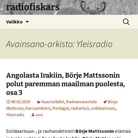
radiofiskars
Siirry
Haku:
Valikko
sisältöön
Avainsana-arkisto: Yleisradio
Angolasta Irakiin, Börje Mattssonin
polut paremman maailman puolesta,
osa 3
08.02.2026
Haastattelut
,
Rauhanvarustelu
Börje
Mattsson
,
Kari Lumikero
,
Portugal
,
rauhantyö
,
solidaarisuus
,
Yleisradio
suvi
Solidaarisuus-, ja rauhanaktivisti
Börje Mattssonin
elämää