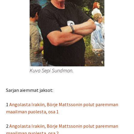
Kuva Sepi Sundman.
Sarjan aiemmat jaksot:
1
Angolasta Irakiin, Börje Mattssonin polut paremman
maailman puolesta, osa 1
2
Angolasta Irakiin, Börje Mattssonin polut paremman
maailman puolesta, osa 2