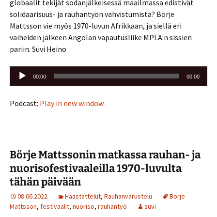
globaalit tekijät sodanjälkeisessä maailmassa edistivät
solidaarisuus- ja rauhantyön vahvistumista? Börje
Mattsson vie myös 1970-luvun Afrikkaan, ja siellä eri
vaiheiden jälkeen Angolan vapautusliike MPLA:n sissien
pariin. Suvi Heino
Äänitoistin
00:00
00:00
Podcast:
Play in new window
Börje Mattssonin matkassa rauhan- ja
nuorisofestivaaleilla 1970-luvulta
tähän päivään
08.06.2022
Haastattelut
,
Rauhanvarustelu
Börje
Mattsson
,
festivaalit
,
nuoriso
,
rauhantyö
suvi