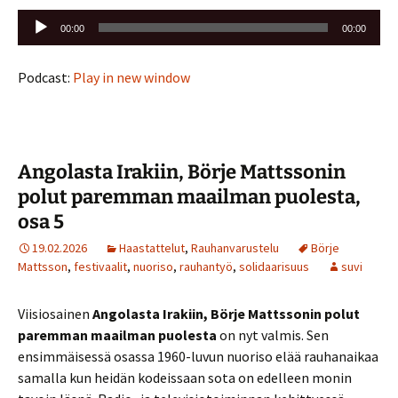
Äänitoistin
00:00
00:00
Podcast:
Play in new window
Angolasta Irakiin, Börje Mattssonin
polut paremman maailman puolesta,
osa 5
19.02.2026
Haastattelut
,
Rauhanvarustelu
Börje
Mattsson
,
festivaalit
,
nuoriso
,
rauhantyö
,
solidaarisuus
suvi
Viisiosainen
Angolasta Irakiin, Börje Mattssonin polut
paremman maailman puolesta
on nyt valmis. Sen
ensimmäisessä osassa 1960-luvun nuoriso elää rauhanaikaa
samalla kun heidän kodeissaan sota on edelleen monin