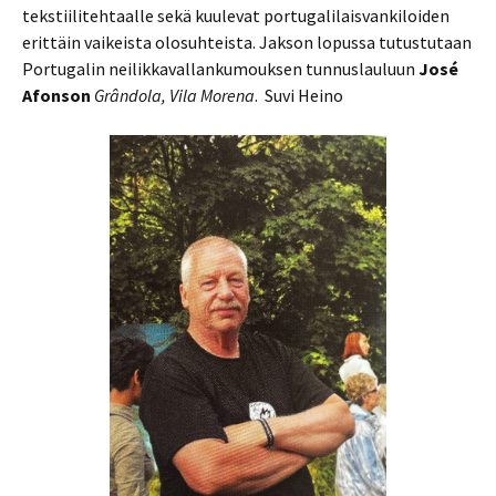
tekstiilitehtaalle sekä kuulevat portugalilaisvankiloiden
erittäin vaikeista olosuhteista. Jakson lopussa tutustutaan
Portugalin neilikkavallankumouksen tunnuslauluun
José
Afonson
Gr
â
ndola, Vila Morena
. Suvi Heino