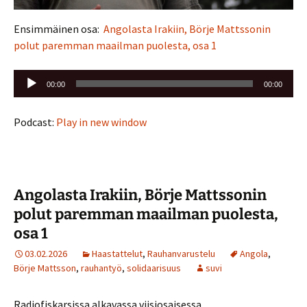
Ensimmäinen osa:
Angolasta Irakiin, Börje Mattssonin
polut paremman maailman puolesta, osa 1
Äänitoistin
00:00
00:00
Podcast:
Play in new window
Angolasta Irakiin, Börje Mattssonin
polut paremman maailman puolesta,
osa 1
03.02.2026
Haastattelut
,
Rauhanvarustelu
Angola
,
Börje Mattsson
,
rauhantyö
,
solidaarisuus
suvi
Radiofiskarsissa alkavassa viisiosaisessa