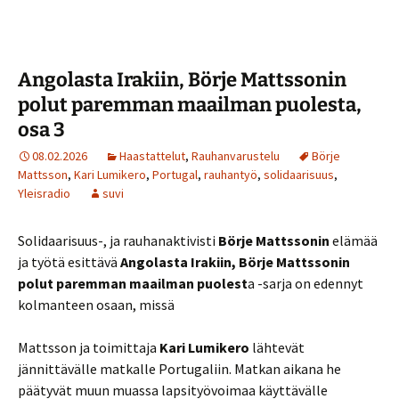
Angolasta Irakiin, Börje Mattssonin
polut paremman maailman puolesta,
osa 3
08.02.2026
Haastattelut
,
Rauhanvarustelu
Börje
Mattsson
,
Kari Lumikero
,
Portugal
,
rauhantyö
,
solidaarisuus
,
Yleisradio
suvi
Solidaarisuus-, ja rauhanaktivisti
Börje Mattssonin
elämää
ja työtä esittävä
Angolasta Irakiin, Börje Mattssonin
polut paremman maailman puolest
a -sarja on edennyt
kolmanteen osaan, missä
Mattsson ja toimittaja
Kari Lumikero
lähtevät
jännittävälle matkalle Portugaliin. Matkan aikana he
päätyvät muun muassa lapsityövoimaa käyttävälle