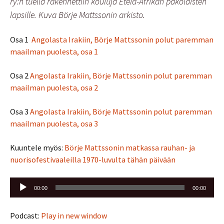
ry:n tuella rakennettiin kouluja Etelä-Afrikan pakolaisten
lapsille. Kuva Börje Mattssonin arkisto.
Osa 1
Angolasta Irakiin, Börje Mattssonin polut paremman
maailman puolesta, osa 1
Osa 2
Angolasta Irakiin, Börje Mattssonin polut paremman
maailman puolesta, osa 2
Osa 3
Angolasta Irakiin, Börje Mattssonin polut paremman
maailman puolesta, osa 3
Kuuntele myös:
Börje Mattssonin matkassa rauhan- ja
nuorisofestivaaleilla 1970-luvulta tähän päivään
Äänitoistin
00:00
00:00
Podcast:
Play in new window