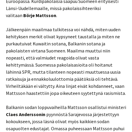
Euroopassa. Kurdipakolaisia saapuu Suomeen erityisesti
Länsi-Uudellemaalle, missä pakolaissihteeriksi
valitaan
Börje Mattsson
.
Jälkeenpäin maailmaa tulkitessa voi nähdä, miten uuden
kehityksen merkit olivat kypsyneet taustalla ja miten ne
purkautuivat Kuwaitin sotana, Balkanin sotana ja
pakolaisten virtana Suomeen. Maailma muuttui niin
nopeasti, että valmiudet reagoida olivat vasta
kehittymässä. Suomessa pakolaisasioita oli hoitanut
lähinnä SPR, mutta tilanteen nopeasti muuttuessa uusia
ratkaisuja ja ennakkoluulottomia päätöksiä oli tehtävä.
Virheiltäkään ei vältytty. Aina linjat eivät kohdanneet, vaan
Mattsson haastettiin jopa oikeuteen syytettynä rasismista.
Balkanin sodan loppuvaiheilla Mattsson
osallistui ministeri
Claes Anderssonin
pyynnöstä Sarajevossa järjestettyyn
kokoukseen, jossa läsnä olivat myös kaikkien sodan
osapuolten edustajat. Omassa puheessaan Mattsson puhui