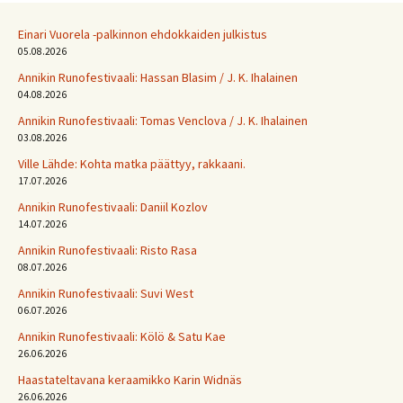
Einari Vuorela -palkinnon ehdokkaiden julkistus
05.08.2026
Annikin Runofestivaali: Has­san Bla­sim / J. K. Ihalainen
04.08.2026
Annikin Runofestivaali: Tomas Venclova / J. K. Ihalainen
03.08.2026
Ville Lähde: Kohta matka päättyy, rakkaani.
17.07.2026
Annikin Runofestivaali: Daniil Kozlov
14.07.2026
Annikin Runofestivaali: Risto Rasa
08.07.2026
Annikin Runofestivaali: Suvi West
06.07.2026
Annikin Runofestivaali: Kölö & Satu Kae
26.06.2026
Haastateltavana keraamikko Karin Widnäs
26.06.2026