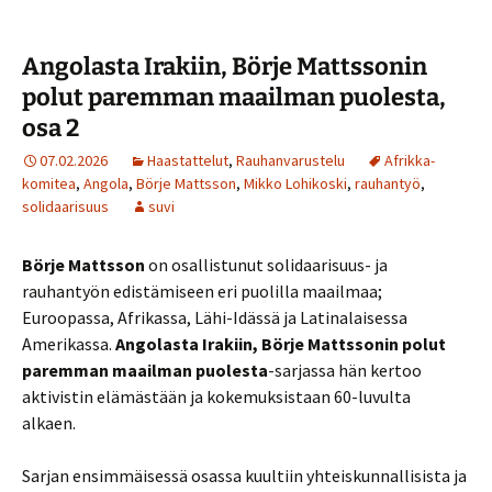
Angolasta Irakiin, Börje Mattssonin
polut paremman maailman puolesta,
osa 2
07.02.2026
Haastattelut
,
Rauhanvarustelu
Afrikka-
komitea
,
Angola
,
Börje Mattsson
,
Mikko Lohikoski
,
rauhantyö
,
solidaarisuus
suvi
Börje Mattsson
on osallistunut solidaarisuus- ja
rauhantyön edistämiseen eri puolilla maailmaa;
Euroopassa, Afrikassa, Lähi-Idässä ja Latinalaisessa
Amerikassa.
Angolasta Irakiin, Börje Mattssonin polut
paremman maailman puolesta
-sarjassa hän kertoo
aktivistin elämästään ja kokemuksistaan 60-luvulta
alkaen.
Sarjan ensimmäisessä osassa kuultiin yhteiskunnallisista ja