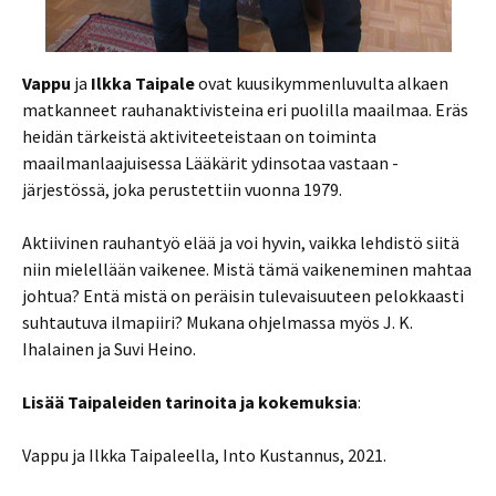
Vappu
ja
Ilkka Taipale
ovat kuusikymmenluvulta alkaen
matkanneet rauhanaktivisteina eri puolilla maailmaa. Eräs
heidän tärkeistä aktiviteeteistaan on toiminta
maailmanlaajuisessa Lääkärit ydinsotaa vastaan -
järjestössä, joka perustettiin vuonna 1979.
Aktiivinen rauhantyö elää ja voi hyvin, vaikka lehdistö siitä
niin mielellään vaikenee. Mistä tämä vaikeneminen mahtaa
johtua? Entä mistä on peräisin tulevaisuuteen pelokkaasti
suhtautuva ilmapiiri? Mukana ohjelmassa myös J. K.
Ihalainen ja Suvi Heino.
Lisää Taipaleiden tarinoita ja kokemuksia
:
Vappu ja Ilkka Taipaleella, Into Kustannus, 2021.