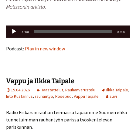
Mattssonin arkisto.
Äänitoistin
00:00
00:00
Podcast:
Play in new window
Vappu ja Ilkka Taipale
15.04.2026
Haastattelut
,
Rauhanvarustelu
Ilkka Taipale
,
Into Kustannus
,
rauhantyö
,
Rosebud
,
Vappu Taipale
suvi
Radio Fiskarsin rauhan teemassa tapaamme Suomen ehkä
tunnetuimman rauhantyön parissa työskentelevän
pariskunnan.