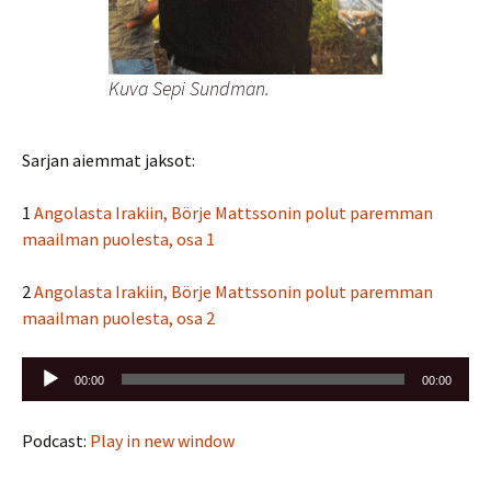
Kuva Sepi Sundman.
Sarjan aiemmat jaksot:
1
Angolasta Irakiin, Börje Mattssonin polut paremman
maailman puolesta, osa 1
2
Angolasta Irakiin, Börje Mattssonin polut paremman
maailman puolesta, osa 2
Äänitoistin
00:00
00:00
Podcast:
Play in new window