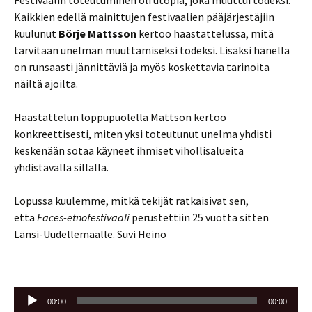
Festivaalin toteutuminen oli utopia, joka muuttui todeksi.
Kaikkien edellä mainittujen festivaalien pääjärjestäjiin
kuulunut
Börje Mattsson
kertoo haastattelussa, mitä
tarvitaan unelman muuttamiseksi todeksi. Lisäksi hänellä
on runsaasti jännittäviä ja myös koskettavia tarinoita
näiltä ajoilta.
Haastattelun loppupuolella Mattson kertoo
konkreettisesti, miten yksi toteutunut unelma yhdisti
keskenään sotaa käyneet ihmiset vihollisalueita
yhdistävällä sillalla.
Lopussa kuulemme, mitkä tekijät ratkaisivat sen,
että
Faces-etnofestivaali
perustettiin 25 vuotta sitten
Länsi-Uudellemaalle. Suvi Heino
Äänitoistin
00:00
00:00