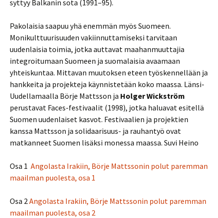
syttyy Balkanin sota (1991–95).
Pakolaisia saapuu yhä enemmän myös Suomeen.
Monikulttuurisuuden vakiinnuttamiseksi tarvitaan
uudenlaisia toimia, jotka auttavat maahanmuuttajia
integroitumaan Suomeen ja suomalaisia avaamaan
yhteiskuntaa. Mittavan muutoksen eteen työskennellään ja
hankkeita ja projekteja käynnistetään koko maassa. Länsi-
Uudellamaalla Börje Mattsson ja
Holger Wickström
perustavat Faces-festivaalit (1998), jotka haluavat esitellä
Suomen uudenlaiset kasvot. Festivaalien ja projektien
kanssa Mattsson ja solidaarisuus- ja rauhantyö ovat
matkanneet Suomen lisäksi monessa maassa. Suvi Heino
Osa 1
Angolasta Irakiin, Börje Mattssonin polut paremman
maailman puolesta, osa 1
Osa 2
Angolasta Irakiin, Börje Mattssonin polut paremman
maailman puolesta, osa 2