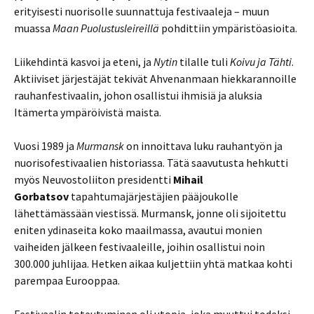
erityisesti nuorisolle suunnattuja festivaaleja – muun
muassa
Maan Puolustusleireillä
pohdittiin ympäristöasioita.
Liikehdintä kasvoi ja eteni, ja
Nytin
tilalle tuli
Koivu ja Tähti
.
Aktiiviset järjestäjät tekivät Ahvenanmaan hiekkarannoille
rauhanfestivaalin, johon osallistui ihmisiä ja aluksia
Itämerta ympäröivistä maista.
Vuosi 1989 ja
Murmansk
on innoittava luku rauhantyön ja
nuorisofestivaalien historiassa. Tätä saavutusta hehkutti
myös Neuvostoliiton presidentti
Mihail
Gorbatsov
tapahtumajärjestäjien pääjoukolle
lähettämässään viestissä. Murmansk, jonne oli sijoitettu
eniten ydinaseita koko maailmassa, avautui monien
vaiheiden jälkeen festivaaleille, joihin osallistui noin
300.000 juhlijaa. Hetken aikaa kuljettiin yhtä matkaa kohti
parempaa Eurooppaa.