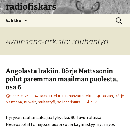
radiofiskars
Siirry
Haku:
Valikko
sisältöön
Avainsana-arkisto: rauhantyö
Angolasta Irakiin, Börje Mattssonin
polut paremman maailman puolesta,
osa 6
03.06.2026
Haastattelut
,
Rauhanvarustelu
Balkan
,
Börje
Mattsson
,
Kuwait
,
rauhantyö
,
solidaarisuus
suvi
Pysyvän rauhan aika jää lyhyeksi. 90-luvun alussa
Neuvostoliitto hajoaa, uusia sotia käynnistyy, nyt myös