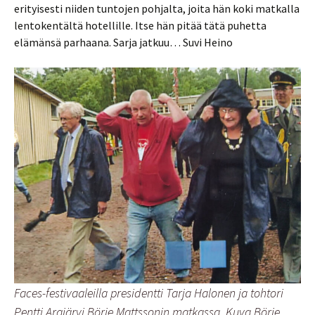
erityisesti niiden tuntojen pohjalta, joita hän koki matkalla
lentokentältä hotellille. Itse hän pitää tätä puhetta
elämänsä parhaana. Sarja jatkuu… Suvi Heino
Faces-festivaaleilla presidentti Tarja Halonen ja tohtori
Pentti Arajärvi
Börje Mattssonin matkassa. Kuva Börje