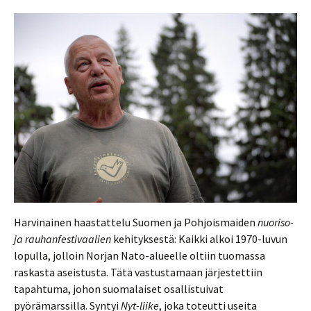
Harvinainen haastattelu Suomen ja Pohjoismaiden
nuoriso-
ja rauhanfestivaalien
kehityksestä: Kaikki alkoi 1970-luvun
lopulla, jolloin Norjan Nato-alueelle oltiin tuomassa
raskasta aseistusta. Tätä vastustamaan järjestettiin
tapahtuma, johon suomalaiset osallistuivat
pyörämarssilla. Syntyi
Nyt-liike
, joka toteutti useita