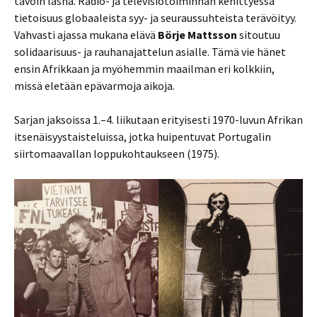
tavoin läsnä. Radio- ja televisiotoiminnan kehittyessä
tietoisuus globaaleista syy- ja seuraussuhteista terävöityy.
Vahvasti ajassa mukana elävä
Börje Mattsson
sitoutuu
solidaarisuus- ja rauhanajattelun asialle. Tämä vie hänet
ensin Afrikkaan ja myöhemmin maailman eri kolkkiin,
missä eletään epävarmoja aikoja.
Sarjan jaksoissa 1.–4. liikutaan erityisesti 1970-luvun Afrikan
itsenäisyystaisteluissa, jotka huipentuvat Portugalin
siirtomaavallan loppukohtaukseen (1975).