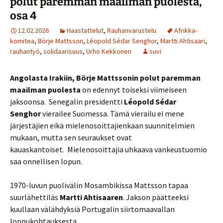
polut paremman maailman puolesta,
osa 4
12.02.2026
Haastattelut
,
Rauhanvarustelu
Afrikka-
komitea
,
Börje Mattsson
,
Léopold Sédar Senghor
,
Martti Ahtisaari
,
rauhantyö
,
solidaarisuus
,
Urho Kekkonen
suvi
Angolasta Irakiin, Börje Mattssonin polut paremman
maailman puolesta
on edennyt toiseksi viimeiseen
jaksoonsa. Senegalin presidentti
Léopold Sédar
Senghor
vierailee Suomessa. Tämä vierailu ei mene
järjestäjien eikä mielenosoittajienkaan suunnitelmien
mukaan, mutta sen seuraukset ovat
kauaskantoiset. Mielenosoittajia uhkaava vankeustuomio
saa onnellisen lopun.
1970-luvun puolivälin Mosambikissa Mattsson tapaa
suurlähettiläs
Martti Ahtisaaren
. Jakson päätteeksi
kuullaan välähdyksiä Portugalin siirtomaavallan
loppukohtauksesta.