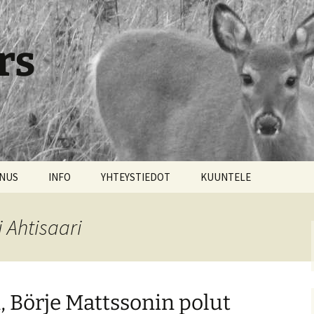
rs
NNUS
INFO
YHTEYSTIEDOT
KUUNTELE
 Ahtisaari
, Börje Mattssonin polut