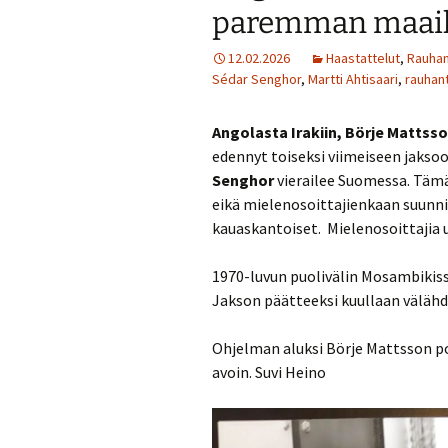
paremman maailm
12.02.2026
Haastattelut
,
Rauhan
Sédar Senghor
,
Martti Ahtisaari
,
rauhan
Angolasta Irakiin, Börje Matts
edennyt toiseksi viimeiseen jakso
Senghor
vierailee Suomessa. Tämä 
eikä mielenosoittajienkaan suunn
kauaskantoiset. Mielenosoittajia
1970-luvun puolivälin Mosambikis
Jakson päätteeksi kuullaan välähd
Ohjelman aluksi Börje Mattsson po
avoin. Suvi Heino