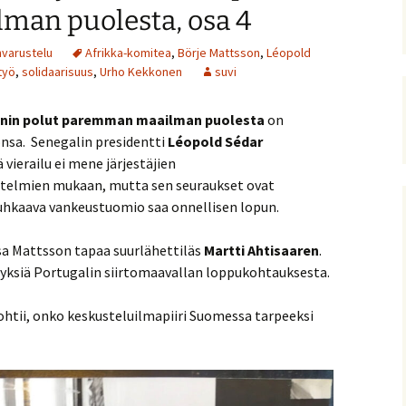
an puolesta, osa 4
varustelu
Afrikka-komitea
,
Börje Mattsson
,
Léopold
työ
,
solidaarisuus
,
Urho Kekkonen
suvi
sonin polut paremman maailman puolesta
on
onsa. Senegalin presidentti
Léopold Sédar
vierailu ei mene järjestäjien
itelmien mukaan, mutta sen seuraukset ovat
 uhkaava vankeustuomio saa onnellisen lopun.
sa Mattsson tapaa suurlähettiläs
Martti Ahtisaaren
.
yksiä Portugalin siirtomaavallan loppukohtauksesta.
htii, onko keskusteluilmapiiri Suomessa tarpeeksi