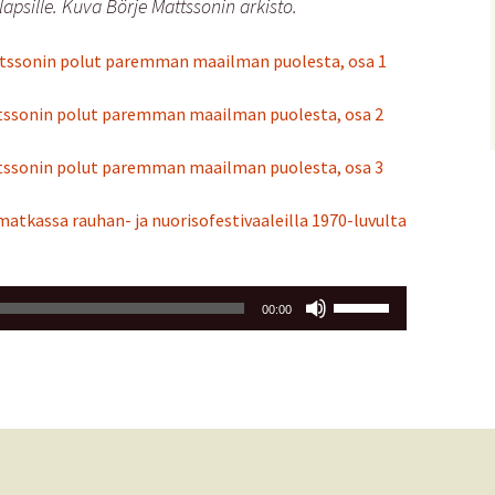
lapsille. Kuva Börje Mattssonin arkisto.
attssonin polut paremman maailman puolesta, osa 1
ttssonin polut paremman maailman puolesta, osa 2
ttssonin polut paremman maailman puolesta, osa 3
atkassa rauhan- ja nuorisofestivaaleilla 1970-luvulta
Nuolinäppäimillä
00:00
ylös
ja
alas
säädät
äänenvoimakkuutta
suuremmaksi
ja