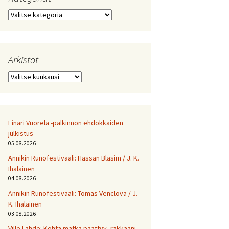
Kategoriat
Arkistot
Arkistot
Einari Vuorela -palkinnon ehdokkaiden
julkistus
05.08.2026
Annikin Runofestivaali: Has­san Bla­sim / J. K.
Ihalainen
04.08.2026
Annikin Runofestivaali: Tomas Venclova / J.
K. Ihalainen
03.08.2026
Ville Lähde: Kohta matka päättyy, rakkaani.