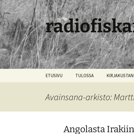
radiofiska
Siirry
ETUSIVU
TULOSSA
KIRJAKUSTA
sisältöön
Avainsana-arkisto: Martti
Angolasta Irakiin