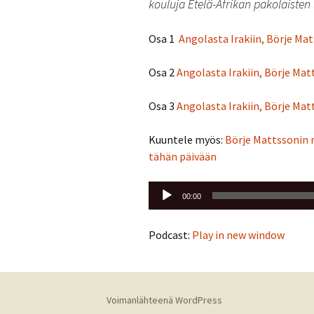
kouluja Etelä-Afrikan pakolaisten 
Osa 1
Angolasta Irakiin, Börje M
Osa 2
Angolasta Irakiin, Börje Ma
Osa 3
Angolasta Irakiin, Börje Ma
Kuuntele myös:
Börje Mattssonin m
tähän päivään
Äänitoistin
00:00
Podcast:
Play in new window
Voimanlähteenä WordPress