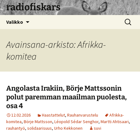
radiofiskars
Siirry
Haku:
Valikko
sisältöön
Avainsana-arkisto: Afrikka-
komitea
Angolasta Irakiin, Börje Mattssonin
polut paremman maailman puolesta,
osa 4
12.02.2026
Haastattelut
,
Rauhanvarustelu
Afrikka-
komitea
,
Börje Mattsson
,
Léopold Sédar Senghor
,
Martti Ahtisaari
,
rauhantyö
,
solidaarisuus
,
Urho Kekkonen
suvi