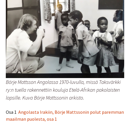
Börje Mattsson Angolassa 1970-luvulla, missä Taksvärkki
ry:n tuella rakennettiin kouluja Etelä-Afrikan pakolaisten
lapsille. Kuva Börje Mattssonin arkisto.
Osa 1
Angolasta Irakiin, Börje Mattssonin polut paremman
maailman puolesta, osa 1