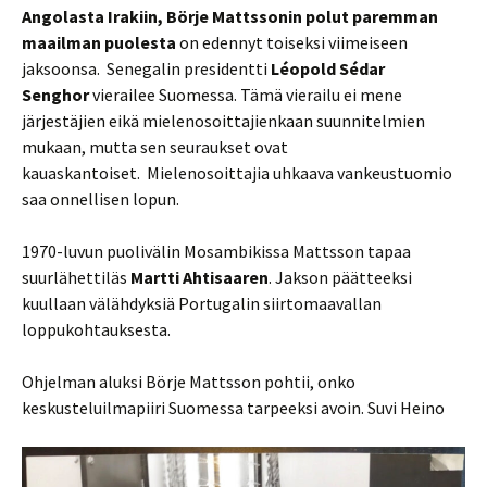
Angolasta Irakiin, Börje Mattssonin polut paremman
maailman puolesta
on edennyt toiseksi viimeiseen
jaksoonsa. Senegalin presidentti
Léopold Sédar
Senghor
vierailee Suomessa. Tämä vierailu ei mene
järjestäjien eikä mielenosoittajienkaan suunnitelmien
mukaan, mutta sen seuraukset ovat
kauaskantoiset. Mielenosoittajia uhkaava vankeustuomio
saa onnellisen lopun.
1970-luvun puolivälin Mosambikissa Mattsson tapaa
suurlähettiläs
Martti Ahtisaaren
. Jakson päätteeksi
kuullaan välähdyksiä Portugalin siirtomaavallan
loppukohtauksesta.
Ohjelman aluksi Börje Mattsson pohtii, onko
keskusteluilmapiiri Suomessa tarpeeksi avoin. Suvi Heino