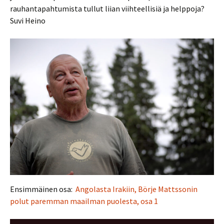
rauhantapahtumista tullut liian viihteellisiä ja helppoja?
Suvi Heino
Ensimmäinen osa:
Angolasta Irakiin, Börje Mattssonin
polut paremman maailman puolesta, osa 1