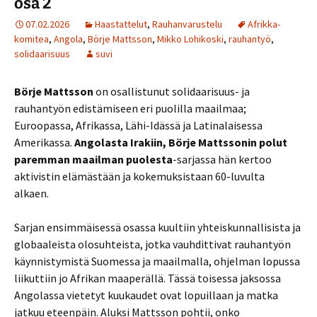
osa 2
07.02.2026
Haastattelut
,
Rauhanvarustelu
Afrikka-
komitea
,
Angola
,
Börje Mattsson
,
Mikko Lohikoski
,
rauhantyö
,
solidaarisuus
suvi
Börje Mattsson
on osallistunut solidaarisuus- ja
rauhantyön edistämiseen eri puolilla maailmaa;
Euroopassa, Afrikassa, Lähi-Idässä ja Latinalaisessa
Amerikassa.
Angolasta Irakiin, Börje Mattssonin polut
paremman maailman puolesta
-sarjassa hän kertoo
aktivistin elämästään ja kokemuksistaan 60-luvulta
alkaen.
Sarjan ensimmäisessä osassa kuultiin yhteiskunnallisista ja
globaaleista olosuhteista, jotka vauhdittivat rauhantyön
käynnistymistä Suomessa ja maailmalla, ohjelman lopussa
liikuttiin jo Afrikan maaperällä. Tässä toisessa jaksossa
Angolassa vietetyt kuukaudet ovat lopuillaan ja matka
jatkuu eteenpäin. Aluksi Mattsson pohtii, onko