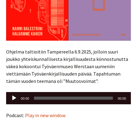
Ohjelma taltioitiin Tampereella 6.9.2025, jolloin suuri
joukko yhteiskunnallisesta kirjallisuudesta kiinnostunutta
väkeä kokoontui Työväenmuseo Werstaan uumeniin
viettämään Työväenkirjallisuuden päivää. Tapahtuman
tämän vuoden teemana oli ”Muutosvoimat”.
Äänitoistin
00:00
00:00
Podcast:
Play in new window