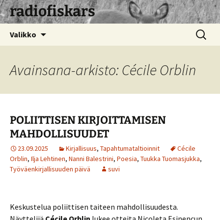
radiofiskars
Siirry
Haku:
Valikko
sisältöön
Avainsana-arkisto: Cécile Orblin
POLIITTISEN KIRJOITTAMISEN
MAHDOLLISUUDET
23.09.2025
Kirjallisuus
,
Tapahtumataltioinnit
Cécile
Orblin
,
Ilja Lehtinen
,
Nanni Balestrini
,
Poesia
,
Tuukka Tuomasjukka
,
Työväenkirjallisuuden päivä
suvi
Keskustelua poliittisen taiteen mahdollisuudesta.
Näyttelijä
Cécile Orblin
lukee otteita Nicoleta Esinencun