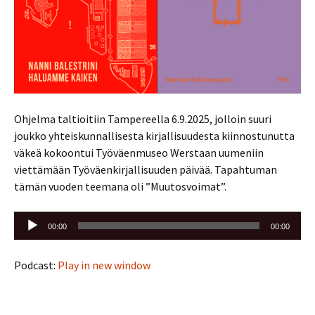
Ohjelma taltioitiin Tampereella 6.9.2025, jolloin suuri
joukko yhteiskunnallisesta kirjallisuudesta kiinnostunutta
väkeä kokoontui Työväenmuseo Werstaan uumeniin
viettämään Työväenkirjallisuuden päivää. Tapahtuman
tämän vuoden teemana oli ”Muutosvoimat”.
Äänitoistin
00:00
00:00
Podcast:
Play in new window