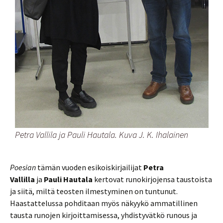
Petra Vallila ja Pauli Hautala. Kuva J. K. Ihalainen
Poesian
tämän vuoden esikoiskirjailijat
Petra
Vallilla
ja
Pauli Hautala
kertovat runokirjojensa taustoista
ja siitä, miltä teosten ilmestyminen on tuntunut.
Haastattelussa pohditaan myös näkyykö ammatillinen
tausta runojen kirjoittamisessa, yhdistyvätkö runous ja