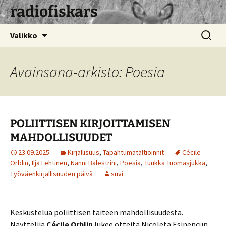
radiofiskars
Siirry
Haku:
Valikko
sisältöön
Avainsana-arkisto: Poesia
POLIITTISEN KIRJOITTAMISEN
MAHDOLLISUUDET
23.09.2025
Kirjallisuus
,
Tapahtumataltioinnit
Cécile
Orblin
,
Ilja Lehtinen
,
Nanni Balestrini
,
Poesia
,
Tuukka Tuomasjukka
,
Työväenkirjallisuuden päivä
suvi
Keskustelua poliittisen taiteen mahdollisuudesta.
Näyttelijä
Cécile Orblin
lukee otteita Nicoleta Esinencun