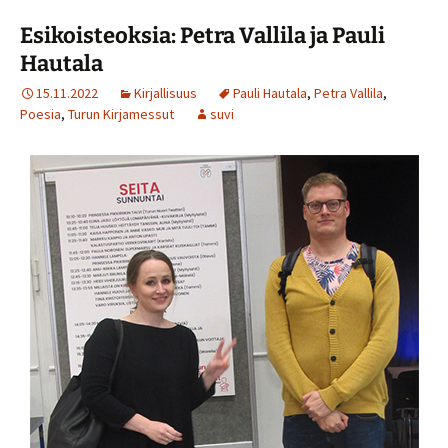
Esikoisteoksia: Petra Vallila ja Pauli
Hautala
15.11.2022
Kirjallisuus
Pauli Hautala
,
Petra Vallila
,
Poesia
,
Turun Kirjamessut
suvi