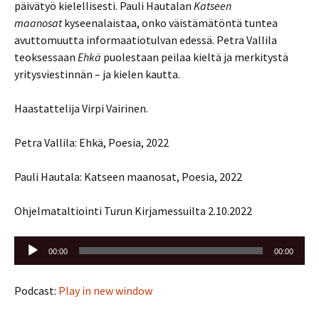
päivätyö kielellisesti. Pauli Hautalan
Katseen
maanosat
kyseenalaistaa, onko väistämätöntä tuntea
avuttomuutta informaatiotulvan edessä. Petra Vallila
teoksessaan
Ehkä
puolestaan peilaa kieltä ja merkitystä
yritysviestinnän – ja kielen kautta.
Haastattelija Virpi Vairinen.
Petra Vallila: Ehkä, Poesia, 2022
Pauli Hautala: Katseen maanosat, Poesia, 2022
Ohjelmataltiointi Turun Kirjamessuilta 2.10.2022
Äänitoistin
00:00
00:00
Podcast:
Play in new window