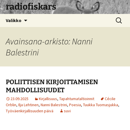
radiofiskars
Siirry
Haku:
Valikko
sisältöön
Avainsana-arkisto: Nanni
Balestrini
POLIITTISEN KIRJOITTAMISEN
MAHDOLLISUUDET
23.09.2025
Kirjallisuus
,
Tapahtumataltioinnit
Cécile
Orblin
,
Ilja Lehtinen
,
Nanni Balestrini
,
Poesia
,
Tuukka Tuomasjukka
,
Työväenkirjallisuuden päivä
suvi