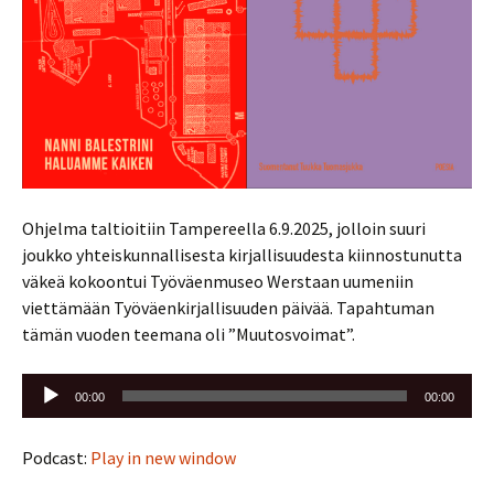
Ohjelma taltioitiin Tampereella 6.9.2025, jolloin suuri
joukko yhteiskunnallisesta kirjallisuudesta kiinnostunutta
väkeä kokoontui Työväenmuseo Werstaan uumeniin
viettämään Työväenkirjallisuuden päivää. Tapahtuman
tämän vuoden teemana oli ”Muutosvoimat”.
Äänitoistin
00:00
00:00
Podcast:
Play in new window