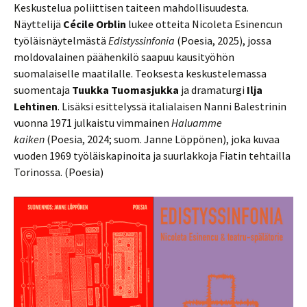
Keskustelua poliittisen taiteen mahdollisuudesta.
Näyttelijä
Cécile Orblin
lukee otteita Nicoleta Esinencun
työläisnäytelmästä
Edistyssinfonia
(Poesia, 2025), jossa
moldovalainen päähenkilö saapuu kausityöhön
suomalaiselle maatilalle. Teoksesta keskustelemassa
suomentaja
Tuukka Tuomasjukka
ja dramaturgi
Ilja
Lehtinen
. Lisäksi esittelyssä italialaisen Nanni Balestrinin
vuonna 1971 julkaistu vimmainen
Haluamme
kaiken
(Poesia, 2024; suom. Janne Löppönen), joka kuvaa
vuoden 1969 työläiskapinoita ja suurlakkoja Fiatin tehtailla
Torinossa. (Poesia)