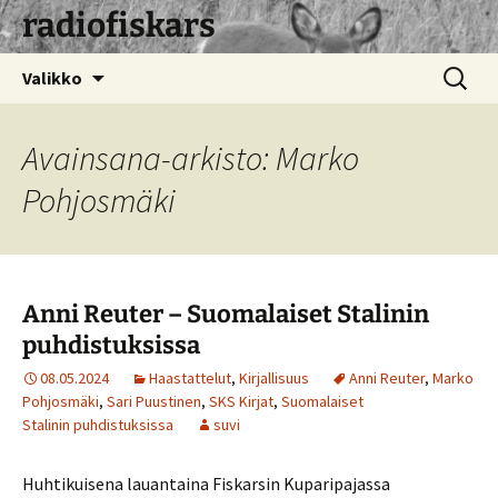
radiofiskars
Siirry
Haku:
Valikko
sisältöön
Avainsana-arkisto: Marko
Pohjosmäki
Anni Reuter – Suomalaiset Stalinin
puhdistuksissa
08.05.2024
Haastattelut
,
Kirjallisuus
Anni Reuter
,
Marko
Pohjosmäki
,
Sari Puustinen
,
SKS Kirjat
,
Suomalaiset
Stalinin puhdistuksissa
suvi
Huhtikuisena lauantaina Fiskarsin Kuparipajassa