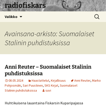
radiofiskars
Siirry
Haku:
Valikko
sisältöön
Avainsana-arkisto: Suomalaiset
Stalinin puhdistuksissa
Anni Reuter – Suomalaiset Stalinin
puhdistuksissa
08.05.2024
Haastattelut
,
Kirjallisuus
Anni Reuter
,
Marko
Pohjosmäki
,
Sari Puustinen
,
SKS Kirjat
,
Suomalaiset
Stalinin puhdistuksissa
suvi
Huhtikuisena lauantaina Fiskarsin Kuparipajassa