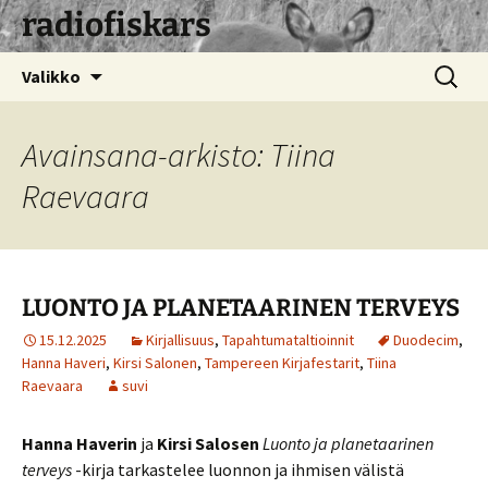
radiofiskars
Siirry
Haku:
Valikko
sisältöön
Avainsana-arkisto: Tiina
Raevaara
LUONTO JA PLANETAARINEN TERVEYS
15.12.2025
Kirjallisuus
,
Tapahtumataltioinnit
Duodecim
,
Hanna Haveri
,
Kirsi Salonen
,
Tampereen Kirjafestarit
,
Tiina
Raevaara
suvi
Hanna Haverin
ja
Kirsi Salosen
Luonto ja planetaarinen
terveys
-kirja tarkastelee luonnon ja ihmisen välistä