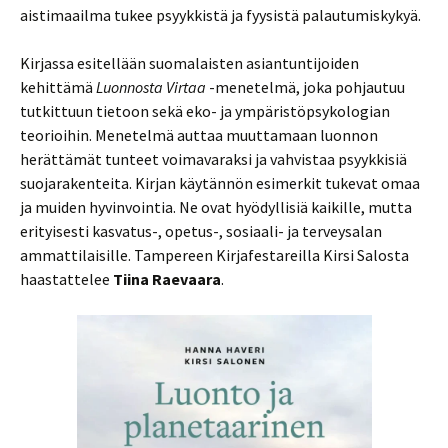
aistimaailma tukee psyykkistä ja fyysistä palautumiskykyä.
Kirjassa esitellään suomalaisten asiantuntijoiden
kehittämä
Luonnosta Virtaa
-menetelmä, joka pohjautuu
tutkittuun tietoon sekä eko- ja ympäristöpsykologian
teorioihin. Menetelmä auttaa muuttamaan luonnon
herättämät tunteet voimavaraksi ja vahvistaa psyykkisiä
suojarakenteita. Kirjan käytännön esimerkit tukevat omaa
ja muiden hyvinvointia. Ne ovat hyödyllisiä kaikille, mutta
erityisesti kasvatus-, opetus-, sosiaali- ja terveysalan
ammattilaisille. Tampereen Kirjafestareilla Kirsi Salosta
haastattelee
Tiina Raevaara
.