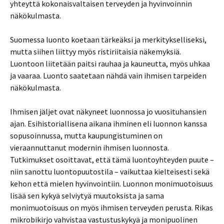
yhteyttä kokonaisvaltaisen terveyden ja hyvinvoinnin
näkökulmasta.
Suomessa luonto koetaan tärkeäksi ja merkitykselliseksi,
mutta siihen liittyy myös ristiriitaisia näkemyksiä.
Luontoon liitetään paitsi rauhaa ja kauneutta, myös uhkaa
ja vaaraa. Luonto saatetaan nähdä vain ihmisen tarpeiden
näkökulmasta.
Ihmisen jäljet ovat näkyneet luonnossa jo vuosituhansien
ajan. Esihistoriallisena aikana ihminen eli luonnon kanssa
sopusoinnussa, mutta kaupungistuminen on
vieraannuttanut modernin ihmisen luonnosta.
Tutkimukset osoittavat, että tämä luontoyhteyden puute –
niin sanottu luontopuutostila – vaikuttaa kielteisesti sekä
kehon että mielen hyvinvointiin. Luonnon monimuotoisuus
lisää sen kykyä selviytyä muutoksista ja sama
monimuotoisuus on myös ihmisen terveyden perusta. Rikas
mikrobikirjo vahvistaa vastustuskykyä ja monipuolinen