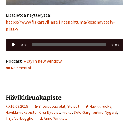
Lisätietoa näyttelystä:
https://www.fiskarsvillage.fi/tapahtuma/kesanayttely-
niitty/
Äänitoistin
00:00
00:00
Podcast:
Play in new window
Kommentoi
Hävikkiruokapiste
16.09.2019
Yhteisöpalvelut
,
Yleiset
Hävikkiruoka
,
Hävikkiruokapiste
,
Kirsi Nyqvist
,
ruoka
,
Sole Garghentino-Nygård
,
Thijs Verbugghe
Anne Wirkkala