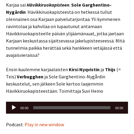
Karjaa sai
Hävikkiruokapisteen
.
Sole Garghentino-
Nygårdin
Hävikkiruokapisteestä on hetkessä tullut
olennainen osa Karjaan palvelutarjontaa. Yli kymmenen
ravintolaa ja kahvilaa on lupautunut antamaan
Hävikkiruokapisteelle päivän ylijäämäruuat, jotka jaetaan
Karjaan keskustassa sijaitsevassa jakelupisteeseessä. Mitä
tunnelmia paikka herättää sekä hankkeen vetäjässä että
avajaisvieraissa?
Ensin kuulemme karjaalaisten
Kirsi Nyqvistin
ja
Thijs
(=
Teis)
Verbugghen
ja Sole Garghentino-Nygårdin
keskustelut, sen jälkeen Sole kertoo laajemmin
Hävikkiruokapisteestään. Toimittaja Suvi Heino
Äänitoistin
00:00
00:00
Podcast:
Play in new window