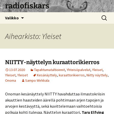
radiofiskars
Siirry
Haku:
Valikko
sisältöön
Aihearkisto: Yleiset
NIITTY-näyttelyn kuraattorikierros
13.07.2020
Tapahtumataltioinnit
,
Yhteisöpalvelut
,
Yleiset
,
Yleiset
,
Yleiset
Kesänäyttely
,
kuraattorikierros
,
Niitty näyttely
,
Onoma
Sampo Wirkkala
Onoman kesänäyttely NIITTY havahduttaa ilmastokriisin
akuuttien haasteiden äärellä pohtimaan arjen tapojen ja
arvojen kestävyyttä, sekä kuvittelemaan vaihtoehtoisia
polkuja kohti tulevaa. Näyttelyn kuraattori,
Taru Elfving