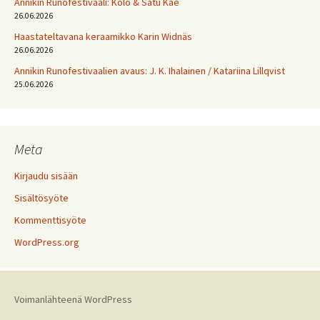
Annikin Runofestivaali: Kölö & Satu Kae
26.06.2026
Haastateltavana keraamikko Karin Widnäs
26.06.2026
Annikin Runofestivaalien avaus: J. K. Ihalainen / Katariina Lillqvist
25.06.2026
Meta
Kirjaudu sisään
Sisältösyöte
Kommenttisyöte
WordPress.org
Voimanlähteenä WordPress