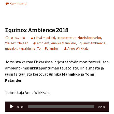
Kommentoi
Equinox Ambience 2018
10.09.2018
Elävä musiikki
,
Haastattelut
,
Yhteisöpalvelut
,
Yleiset
,
Yleiset
ambient
,
Annika Männikkö
,
Equinox Ambience
,
musiikki
,
tapahtuma
,
Tomi Palander
Anne Wirkkala
Jo toista kertaa Fiskarsissa järjestettävän monitaiteellisen
ambient -musiikkitapahtuman taustoista, ohjelmasta ja
uusista tuulista kertovat
Annika Männikkö
ja
Tomi
Palander
.
Toimittaja Anne Wirkkala
Äänitoistin
00:00
00:00