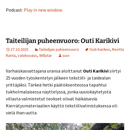
Podcast:
Play in new window
Taiteilijan puheenvuoro: Outi Karikivi
27.10.2025
Taiteilijan puheenvuoro
Outi Karikivi
,
Reetta
Ranta
,
valokuvaus
,
Willatar
suvi
Varhaiskasvattajana uransa aloittanut
Outi Karikivi
siirtyi
25 vuoden työskentelyn jälkeen tekstiili- ja taidealan
yrittäjäksi. Tärkeä hetki päätöksenteossa tapahtui
tukholmalaisessa näyttelyssä, jonka uusiokäytetystä
villasta valmistetut teokset olivat häikäiseviä.
Kierrätysmateriaalien käyttö tekstiilivalmistuksessa oli
vielä ihan uutta.