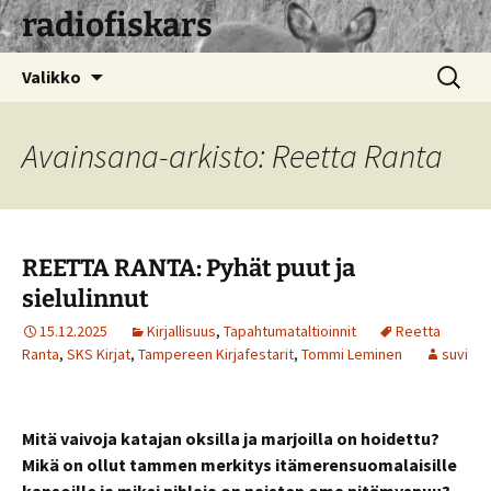
radiofiskars
Siirry
Haku:
Valikko
sisältöön
Avainsana-arkisto: Reetta Ranta
REETTA RANTA: Pyhät puut ja
sielulinnut
15.12.2025
Kirjallisuus
,
Tapahtumataltioinnit
Reetta
Ranta
,
SKS Kirjat
,
Tampereen Kirjafestarit
,
Tommi Leminen
suvi
Mitä vaivoja katajan oksilla ja marjoilla on hoidettu?
Mikä on ollut tammen merkitys itämerensuomalaisille