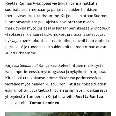
Reetta Rannan
Pyhät puut
vie lukijan tarinamatkalle
suomalaiseen metsään ja paljastaa puiden henkisen
merkityksen kulttuurissamme. Kirjassa kerrotaan Suomen
luonnonvaraisista puulajeista ja valotetaan niiden
merkityksiä mytologiassa ja kansanperinteessä.
Pyhät puut
-teoksessa ikiaikaiset uskomukset ja rituaalit sulautuvat
nykyajan henkilökohtaisiin tarinoihin, elävöittäen vanhoja
perinteitä ja tuoden esiin puiden mittaamattoman arvon
kulttuurissamme.
Kirjassa
Sielulinnut
Ranta käsittelee lintujen merkitystä
kansanperinteessä, mytologiassa ja nykyihmisen arjessa.
Kirja liikkuu sukukansojemme rikkaassa perinteessä ja
vierailee myös muiden kulttuurien lintutarinoissa tuoden
esiin unohtunutta tietoa lintujen ja ihmisten ikiaikaisesta
yhteydestä. Tampereen Kirjafestareilla
Reetta Rantaa
haastattelee
Tommi Leminen
.