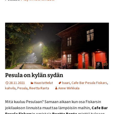
Pesula on kylän sydän
28.11.2021
Haastattelut
baari
,
Cafe Bar Pesula Fiskars
,
kahvila
,
Pesula
,
Reetta Ranta
Anne Wirkkala
Mitä kuuluu Pesulaan? Samaan aikaan kun osa Fiskarsin
jokilaakson linnuista muuttaa lämpöisiin maihin,
Cafe Bar
Pesula Fiskars
in omistaja
Reetta Ranta
miettii tuloaan