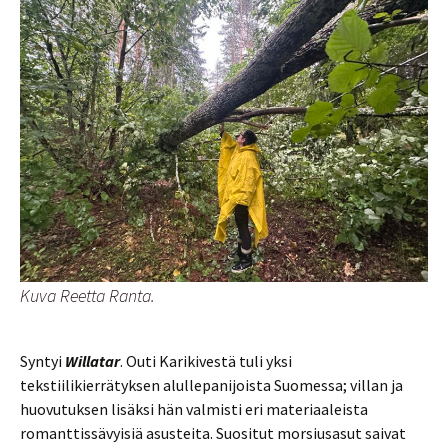
Kuva Reetta Ranta.
Syntyi
Willatar
. Outi Karikivestä tuli yksi
tekstiilikierrätyksen alullepanijoista Suomessa; villan ja
huovutuksen lisäksi hän valmisti eri materiaaleista
romanttissävyisiä asusteita. Suositut morsiusasut saivat