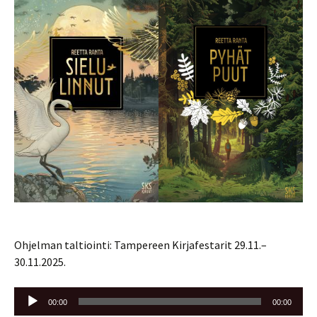
Ohjelman taltiointi: Tampereen Kirjafestarit 29.11.–
30.11.2025.
Äänitoistin
00:00
00:00