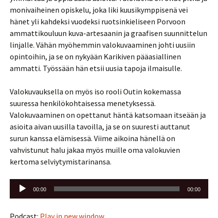
monivaiheinen opiskelu, joka liki kuusikymppisenä vei
hänet yli kahdeksi vuodeksi ruotsinkieliseen Porvoon
ammattikouluun kuva-artesaanin ja graafisen suunnittelun
linjalle. Vähän myöhemmin valokuvaaminen johti uusiin
opintoihin, ja se on nykyään Karikiven pääasiallinen
ammatti. Työssään hän etsii uusia tapoja ilmaisulle.
Valokuvauksella on myös iso rooli Outin kokemassa
suuressa henkilökohtaisessa menetyksessä.
Valokuvaaminen on opettanut häntä katsomaan itseään ja
asioita aivan uusilla tavoilla, ja se on suuresti auttanut
surun kanssa elämisessä. Viime aikoina hänellä on
vahvistunut halu jakaa myös muille oma valokuvien
kertoma selviytymistarinansa.
Äänitoistin
00:00
00:00
Podcast:
Play in new window