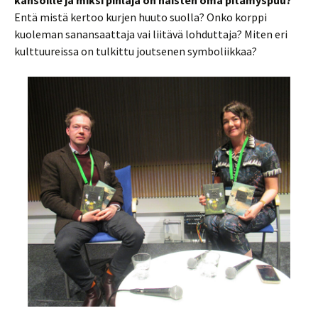
kansoille ja miksi pihlaja on naisten oma pitämyspuu?
Entä mistä kertoo kurjen huuto suolla? Onko korppi
kuoleman sanansaattaja vai liitävä lohduttaja? Miten eri
kulttuureissa on tulkittu joutsenen symboliikkaa?