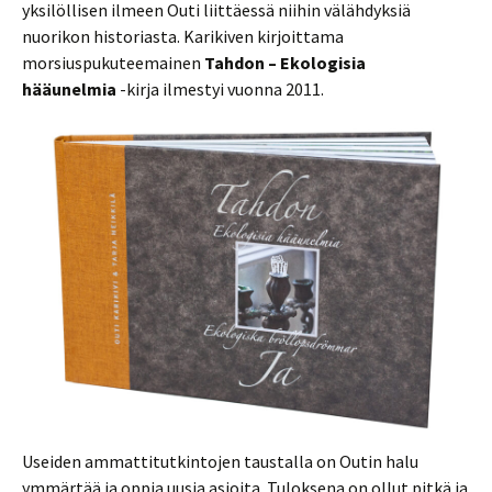
yksilöllisen ilmeen Outi liittäessä niihin välähdyksiä
nuorikon historiasta. Karikiven kirjoittama
morsiuspukuteemainen
Tahdon – Ekologisia
hääunelmia
-kirja ilmestyi vuonna 2011.
Useiden ammattitutkintojen taustalla on Outin halu
ymmärtää ja oppia uusia asioita. Tuloksena on ollut pitkä ja