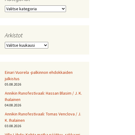
Kategoriat
Arkistot
Arkistot
Einari Vuorela -palkinnon ehdokkaiden
julkistus
05.08.2026
Annikin Runofestivaali: Has­san Bla­sim / J. K.
Ihalainen
04.08.2026
Annikin Runofestivaali: Tomas Venclova / J.
K. Ihalainen
03.08.2026
Ville Lähde: Kohta matka päättyy, rakkaani.