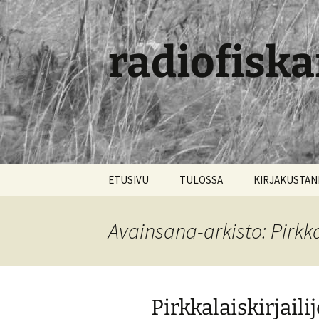
radiofiska
Siirry
ETUSIVU
TULOSSA
KIRJAKUSTA
sisältöön
Avainsana-arkisto: Pirkkal
Pirkkalaiskirjailij