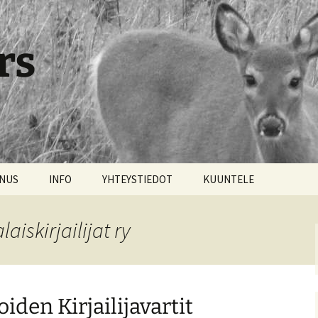
rs
NNUS
INFO
YHTEYSTIEDOT
KUUNTELE
aiskirjailijat ry
oiden Kirjailijavartit