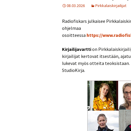
08.03.2026
Pirkkalaiskirjailijat
Radiofiskars julkaisee Pirkkalaiskir
ohjelmaa
osoitteessa
https://www.radiofis
Kirjailijavartti
on Pirkkalaiskirjai
kirjailijat kertovat itsestään, aja
lukevat myös otteita teoksistaan. 
StudioKirja.