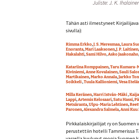
Juliste: J. K. Ihalaine
Tähän asti ilmestyneet Kirjailijava
sivulla):
Rimma Erkko
,
J. S. Meresmaa
,
Laura Su
Enoranta
,
Mari Laaksonen
,
J. P. Laitinen
Hakalahti
,
Sami Hilvo
,
Asko Jaakonaho
Katariina Romppainen
,
Taru Kumara-M
Kiviniemi
,
Anne Kovalainen
,
Sauli Sal
Martikainen
,
Marko Annala
,
Jarkko Ton
Soikkeli
,
Tuula Kallioniemi
,
Vesa Etel
Milla Keränen
,
Harri István-Mäki
,
Kaija
Lappi
,
Artemis Kelosaari
,
Satu Hassi
,
Pä
Metsäranta
,
Ulpu-Maria Lehtinen
,
Reet
Paronen
,
Alexandra Salmela
,
Anni Kuu
Pirkkalaiskirjailijat ry on Suomen 
perustettiin hotelli Tammerissa T
varrella kuulunut monia Suomen k