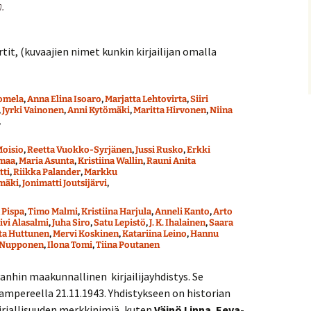
n.
rtit, (kuvaajien nimet kunkin kirjailijan omalla
omela
,
Anna Elina Isoaro
,
Marjatta Lehtovirta
,
Siiri
,
Jyrki Vainonen
,
Anni Kytömäki
,
Maritta Hirvonen
,
Niina
,
oisio
,
Reetta Vuokko-Syrjänen
,
Jussi Rusko
,
Erkki
omaa
,
Maria Asunta
,
Kristiina Wallin
,
Rauni Anita
tti
,
Riikka Palander
,
Markku
ämäki
,
Jonimatti Joutsijärvi
,
 Pispa
,
Timo Malmi
,
Kristiina Harjula
,
Anneli Kanto
,
Arto
ivi Alasalmi
,
Juha Siro
,
Satu Lepistö
,
J. K. Ihalainen
,
Saara
ta Huttunen
,
Mervi Koskinen
,
Katariina Leino
,
Hannu
 Nupponen
,
Ilona Tomi
,
Tiina Poutanen
vanhin maakunnallinen kirjailijayhdistys. Se
ampereella 21.11.1943. Yhdistykseen on historian
irjallisuuden merkkinimiä, kuten
Väinö Linna
,
Eeva-